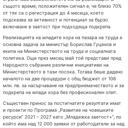
същото време, положителен сигнал е, че близо 70%
от тях са с регистрация до 4 месеца, което
подсказва за активност и потенциал за бързо
включване в заетост при подходяща подкрепа.
Реализацията на младите хора на пазара на труда е
основна задача за министър Борислав Гуцанов и
екипа на Министерството на труда и социалната
политика. Още през месец май той представи пред
Народното събрание различни инициативи на
Министерството в тази посока. Тогава беше дадено
началото на две процедури с общ бюджет от 106
млн. лв. за насърчаване на предприемачеството и за
подкрепа на млади хора без професионален опит.
Съществен принос за постигнатите резултати имат
и проекти по Програма „Развитие на човешките
ресурси“ 2021 – 2027 като „Младежка заетост+“, по
който има над 12 000 заявки от работодатели за над