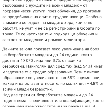
съобразена с нуждите на всеки младеж – от
посреднически услуги, през обучения, до програми
за придобиване на опит и трудови навици. Особено
внимание се отделя на младите хора, които не
работят, не учат и не са регистрирани в бюратa по
труда. Те се насочват към подходящи обучения и
заетост от младежки и ромски медиатори.
Данните за юли показват леко увеличение на броя
на безработните младежи до 24 години, които
достигат 10 070 лица или 6.7% от всички
безработни. Най-голям дял сред тях (над 54%) имат
младежите със средно образование. Тези с висше
образование се увеличават с над 58% спрямо юни,
макар и да остават относително малък дял – 4.8% от
всички млади безработни.
Над две трети от безработните младежи до 24
години нямат специалност или квалификация, което
ограничава възможностите им за реализация. В