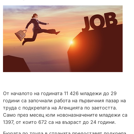
От началото на годината 11 426 младeжи до 29
години са започнали работа на първичния пазар на
труда с подкрепата на Агенцията по заетостта.
Само през месец юли новоназначените младежи са
1397, от които 672 са на възраст до 24 години.
Бюрата по труда в страната предоставят подкрепа,