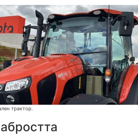
ален трактор.
рабростта