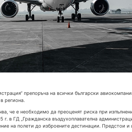
страция“ препоръча на всички български авиокомпании
 в региона.
ва, че е необходимо да преоценят риска при изпълнени
25 г. в ГД „Гражданска въздухоплавателна администраци
нение на полети до изброените дестинации. Предстои и