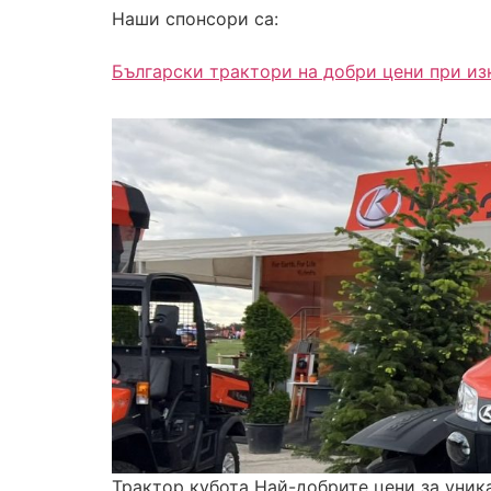
Наши спонсори са:
Български трактори на добри цени при и
Трактор кубота Най-добрите цени за уник