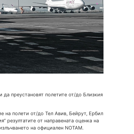
 да преустановят полетите от/до Близкия
е на полети от/до Тел Авив, Бейрут, Ербил
я“ резултатите от направената оценка на
 излъчването на официален NOTAM.