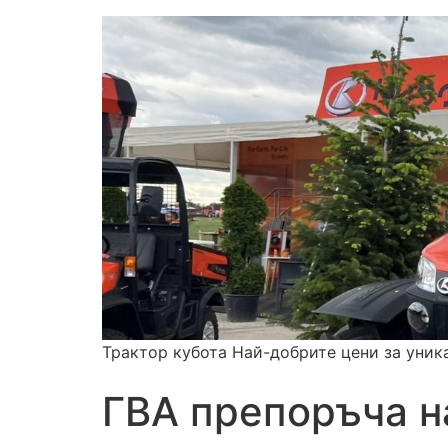
Трактор кубота Най-добрите цени за уник
ГВА препоръча н