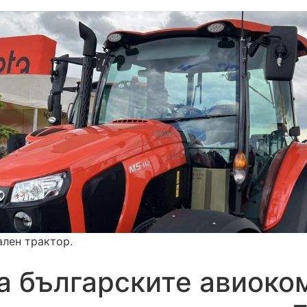
ален трактор.
а българските авиоко