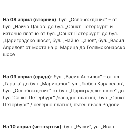
На 08 април (вторник)
: бул. „Освобождение“ – от
бул. „Найчо Цанов“ до бул. „Санкт Петербург“ и
източно платно от бул. „Санкт Петербург“ до бул.
„Цариградско шосе“, бул. „Найчо Цанов“, бул. „Васил
Априлов“ от моста на р. Марица до Голямоконарско
шосе
На 09 април (сряда)
: бул. „Васил Априлов“ – от пл.
„Гарата“ до бул. „Марица-юг“, ул. „Любен Каравелов“,
бул. „Освобождение“ от бул. „Цариградско шосе“ до
бул.“Санкт Петербург“ /западно платно/, бул. „Санкт
Петербург“ / северно платно/, пътен възел Родопи
На 10 април (четвъртък)
: бул. „Руски“, ул. „Иван