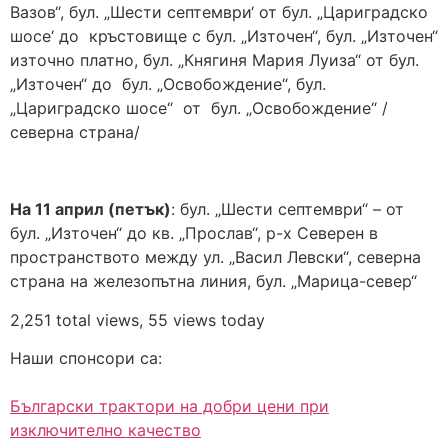
Вазов“, бул. „Шести септември‘ от бул. „Цариградско
шосе‘ до кръстовище с бул. „Източен“, бул. „Източен“
източно платно, бул. „Княгиня Мария Луиза“ от бул.
„Източен“ до бул. „Освобождение“, бул.
„Цариградско шосе“ от бул. „Освобождение“ /
северна страна/
На 11 април (петък)
: бул. „Шести септември“ – от
бул. „Източен“ до кв. „Прослав“, р-х Северен в
пространството между ул. „Васил Левски“, северна
страна на железопътна линия, бул. „Марица-север“
2,251 total views, 55 views today
Наши спонсори са:
Български трактори на добри цени при
изключително качество