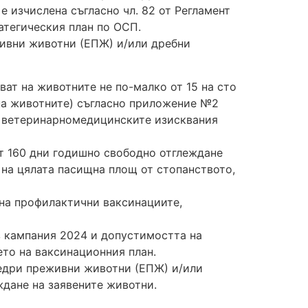
 изчислена съгласно чл. 82 от Регламент
ратегическия план по ОСП.
ивни животни (ЕПЖ) и/или дребни
ат на животните не по-малко от 15 на сто
на животните) съгласно приложение №2
г. за ветеринарномедицинските изисквания
от 160 дни годишно свободно отглеждане
 на цялата пасищна площ от стопанството,
 на профилактични ваксинациите,
з кампания 2024 и допустимостта на
ето на ваксинационния план.
едри преживни животни (ЕПЖ) и/или
ждане на заявените животни.