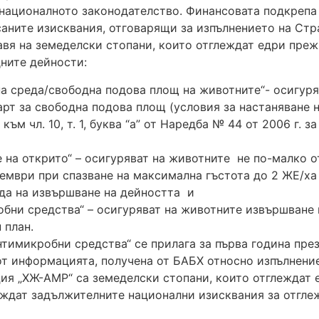
националното законодателство. Финансовата подкрепа е
исаните изисквания, отговарящи за изпълнението на Ст
я на земеделски стопани, които отглеждат едри преж
ните дейности:
а среда/свободна подова площ на животните“- осигуряв
рт за свободна подова площ (условия за настаняване 
 3 към чл. 10, т. 1, буква “а” от Наредба № 44 от 2006 
 на открито“ – осигуряват на животните не по-малко 
ноември при спазване на максимална гъстота до 2 ЖЕ/ха
ода на извършване на дейността и
обни средства“ – осигуряват на животните извършване
 план.
имикробни средства“ се прилага за първа година пре
от информацията, получена от БАБХ относно изпълнени
я „ХЖ-АМР“ са земеделски стопани, които отглеждат 
ждат задължителните национални изисквания за отгле