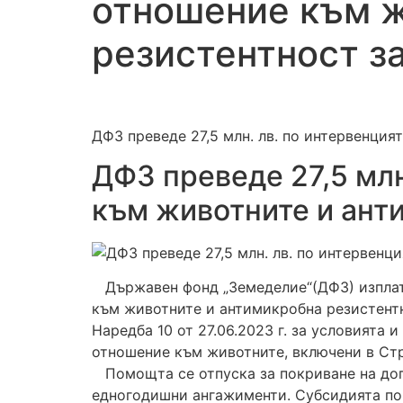
отношение към ж
резистентност з
ДФЗ преведе 27,5 млн. лв. по интервенци
ДФЗ преведе 27,5 млн
към животните и ант
Държавен фонд „Земеделие“(ДФЗ) изплати 
към животните и антимикробна резистентно
Наредба 10 от 27.06.2023 г. за условията 
отношение към животните, включени в Стра
Помощта се отпуска за покриване на доп
едногодишни ангажименти. Субсидията по