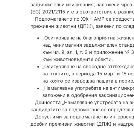
задължителни изисквания, наложени чрез 
(ЕС) 2021/2115 и е в съответствие с разп
Подпомагането по ХЖ – АМР се предостав
преживни животни (ДПЖ), заявени по след
„Осигуряване на благоприятна жизнен
над минималния задължителен станда
към чл. 9, ал. 1, т. 2 и приложение №
към животновъдните обекти.
„Осигуряване на свободно отглеждане
на открито, в периода 15 март и 15 
на която се извършва пашата в пери
„Намаляване употребата на антимикр
заложени в одобрения ваксинационен
Дейността „Намаляване употребата на ант
кандидатите за подпомагане се определя 
Допустими за подпомагане по интервенци
дребни преживни животни (ДПЖ) и надгра