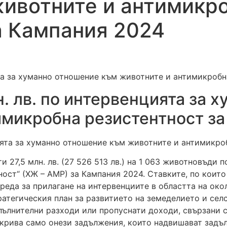
ивотните и антимикр
а Кампания 2024
ята за хуманно отношение към животните и антимикроб
. лв. по интервенцията за 
имикробна резистентност з
27,5 млн. лв. (27 526 513 лв.) на 1 063 животновъди 
ст“ (ХЖ – АМР) за Кампания 2024. Ставките, по които
и реда за прилагане на интервенциите в областта на ок
тегическия план за развитието на земеделието и селс
ълнителни разходи или пропуснати доходи, свързани с
крива само онези задължения, които надвишават задъ