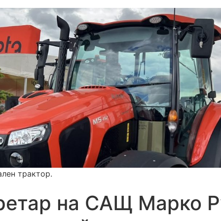
ален трактор.
етар на САЩ Марко Р