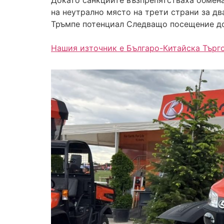
Докато санкциите възпрепятстваха обмен
на неутрално място на трети страни за дв
Тръмпе потенциал Следващо посещение до
Нашия източник е Българо-Китайска Търг