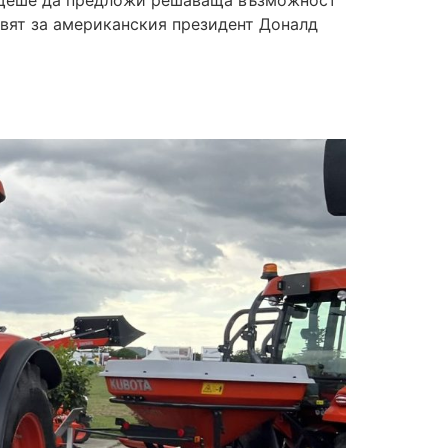
р щеше да предложи решаваща възможност
твят за американския президент Доналд