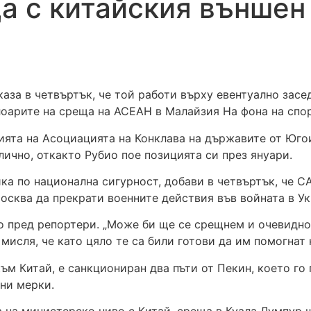
а с китайския външен
за в четвъртък, че той работи върху евентуално засе
лоарите на среща на АСЕАН в Малайзия На фона на спо
ията на Асоциацията на Конклава на държавите от Югои
ично, откакто Рубио пое позицията си през януари.
ика по национална сигурност, добави в четвъртък, че 
осква да прекрати военните действия във войната в Ук
ио пред репортери. „Може би ще се срещнем и очевидно
исля, че като цяло те са били готови да им помогнат к
към Китай, е санкциониран два пъти от Пекин, което г
бни мерки.