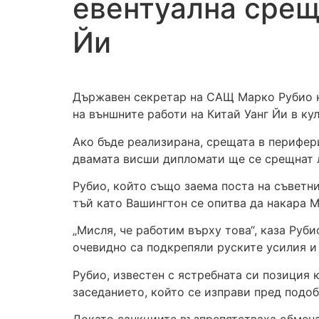
евентуална срещ
Йи
Държавен секретар на САЩ Марко Рубио ка
на външните работи на Китай Уанг Йи в ку
Ако бъде реализирана, срещата в перифер
двамата висши дипломати ще се срещнат л
Рубио, който също заема поста на съветн
тъй като Вашингтон се опитва да накара М
„Мисля, че работим върху това“, каза Руб
очевидно са подкрепяли руските усилия и м
Рубио, известен с ястребната си позиция 
заседанието, който се изправи пред подо