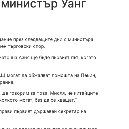
 министър Уанг
дание през следващите дни с министъра
рен търговски спор.
зточна Азия ще бъде първият път, когато
САЩ могат да обжалват помощта на Пекин,
райна.
 ще говорим за това. Мисля, че китайците
олкото могат, без да се хващат.“
о прави първият държавен секретар на