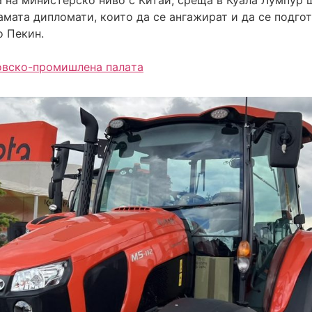
а на министерско ниво с Китай, среща в Куала Лумпу
амата дипломати, които да се ангажират и да се подго
 Пекин.
овско-промишлена палaта