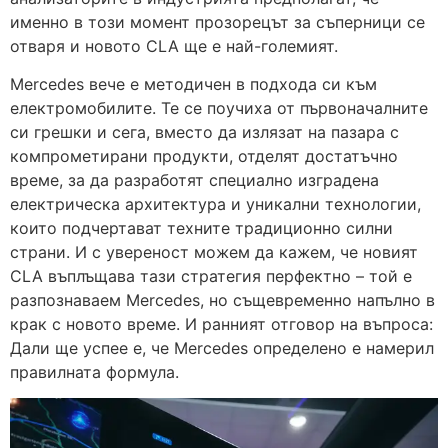
именно в този момент прозорецът за съперници се
отваря и новото CLA ще е най-големият.
Mercedes вече е методичен в подхода си към
електромобилите. Те се поучиха от първоначалните
си грешки и сега, вместо да излязат на пазара с
компрометирани продукти, отделят достатъчно
време, за да разработят специално изградена
електрическа архитектура и уникални технологии,
които подчертават техните традиционно силни
страни. И с увереност можем да кажем, че новият
CLA въплъщава тази стратегия перфектно – той е
разпознаваем Mercedes, но същевременно напълно в
крак с новото време. И ранният отговор на въпроса:
Дали ще успее е, че Mercedes определено е намерил
правилната формула.