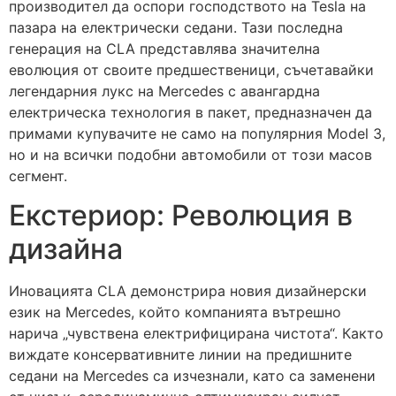
производител да оспори господството на Tesla на
пазара на електрически седани. Тази последна
генерация на CLA представлява значителна
еволюция от своите предшественици, съчетавайки
легендарния лукс на Mercedes с авангардна
електрическа технология в пакет, предназначен да
примами купувачите не само на популярния Model 3,
но и на всички подобни автомобили от този масов
сегмент.
Екстериор: Революция в
дизайна
Иновацията CLA демонстрира новия дизайнерски
език на Mercedes, който компанията вътрешно
нарича „чувствена електрифицирана чистота“. Както
виждате консервативните линии на предишните
седани на Mercedes са изчезнали, като са заменени