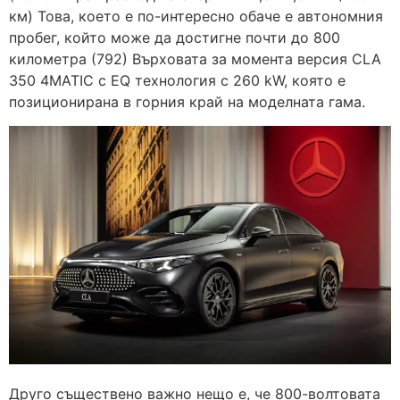
км) Това, което е по-интересно обаче е автономния
пробег, който може да достигне почти до 800
километра (792) Върховата за момента версия CLA
350 4MATIC с EQ технология с 260 kW, която е
позиционирана в горния край на моделната гама.
Друго съществено важно нещо е, че 800-волтовата