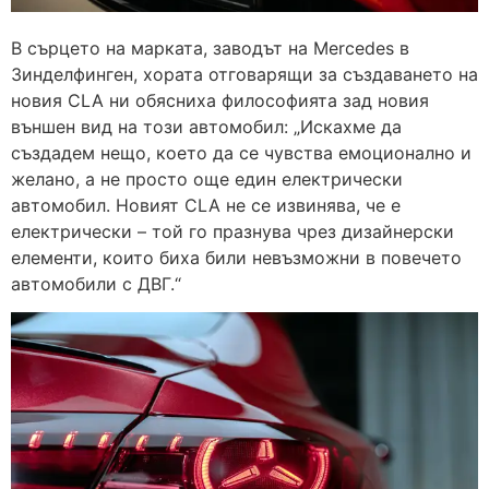
В сърцето на марката, заводът на Mercedes в
Зинделфинген, хората отговарящи за създаването на
новия CLA ни обясниха философията зад новия
външен вид на този автомобил: „Искахме да
създадем нещо, което да се чувства емоционално и
желано, а не просто още един електрически
автомобил. Новият CLA не се извинява, че е
електрически – той го празнува чрез дизайнерски
елементи, които биха били невъзможни в повечето
автомобили с ДВГ.“