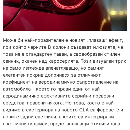
Може би най-поразителен е новият „плаващ“ ефект,
при който черните B-колони създават илюзията, че
това не е стандартен таван, а своеобразен стилен
сенник, окачен над каросерията. Този визуален трик
не само изглежда впечатляващо, но самият
елегантен покрив допринася за отличният
коефициент на аеродинамично съпротивление на
автомобила – което го прави един от най-
аеродинамично ефективните серийни превозни
средства, правени някога. Но това, което е най-
видимо в екстериора на новото CLA са фаровете и
новите задни светлини, в които са интегрирани
светлинни подписи, представляващи стилизирана