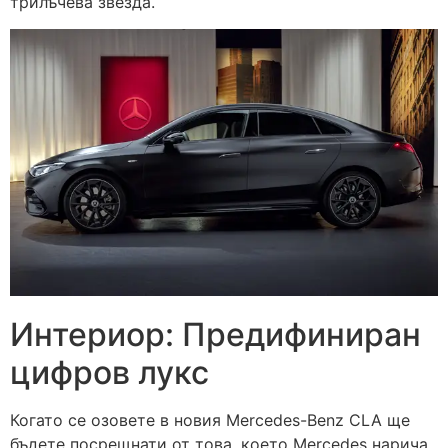
трилъчева звезда.
Интериор: Предифиниран
цифров лукс
Когато се озовете в новия Mercedes-Benz CLA ще
бъдете посрещнати от това, което Mercedes нарича