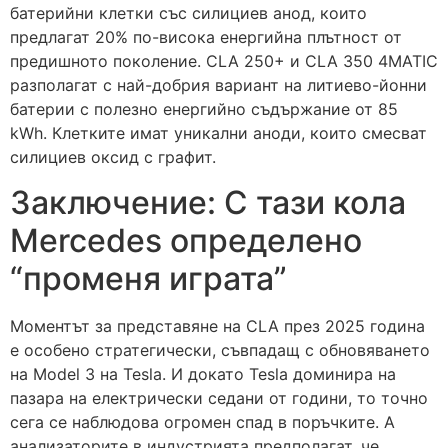
батерийни клетки със силициев анод, които
предлагат 20% по-висока енергийна плътност от
предишното поколение. CLA 250+ и CLA 350 4MATIC
разполагат с най-добрия вариант на литиево-йонни
батерии с полезно енергийно съдържание от 85
kWh. Клетките имат уникални аноди, които смесват
силициев оксид с графит.
Заключение: С тази кола
Mercedes определено
“променя играта”
Моментът за представяне на CLA през 2025 година
е особено стратегически, съвпадащ с обновяването
на Model 3 на Tesla. И докато Tesla доминира на
пазара на електрически седани от години, то точно
сега се наблюдова огромен спад в поръчките. А
анализаторите в индустрията предполагат, че