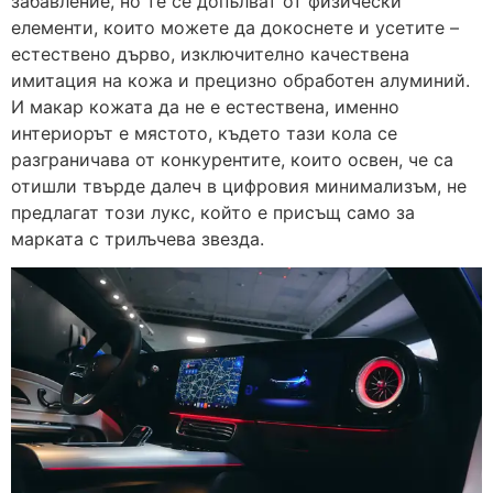
забавление, но те се допълват от физически
елементи, които можете да докоснете и усетите –
естествено дърво, изключително качествена
имитация на кожа и прецизно обработен алуминий.
И макар кожата да не е естествена, именно
интериорът е мястото, където тази кола се
разграничава от конкурентите, които освен, че са
отишли ​​твърде далеч в цифровия минимализъм, не
предлагат този лукс, който е присъщ само за
марката с трилъчева звезда.