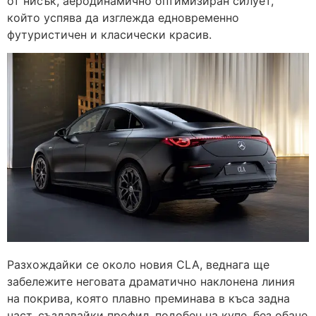
от нисък, аеродинамично оптимизиран силует,
който успява да изглежда едновременно
футуристичен и класически красив.
Разхождайки се около новия CLA, веднага ще
забележите неговата драматично наклонена линия
на покрива, която плавно преминава в къса задна
част, създавайки профил, подобен на купе, без обаче