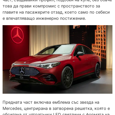
това да прави компромис с пространството за
главите на пасажерите отзад, което само по себеси
е впечатляващо инженерно постижение.
Предната част включва емблема със звезда на
Mercedes, центрирана в затворена решетка, която е
обсипана от ултратънки LED светлини с формата на