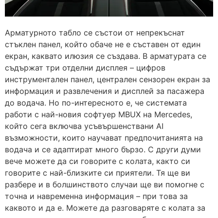
Арматурното табло се състои от непрекъснат
стъклен панел, който обаче не е съставен от един
екран, каквато илюзия се създава. В арматурата се
съдържат три отделни дисплея – цифров
инструментален панел, централен сензорен екран за
информация и развлечения и дисплей за пасажера
до водача. Но по-интересното е, че системата
работи с най-новия софтуер MBUX на Mercedes,
който сега включва усъвършенствани AI
възможности, които научават предпочитанията на
водача и се адаптират много бързо. С други думи
вече можете да си говорите с колата, както си
говорите с най-близките си приятели. Тя ще ви
разбере и в болшинството случаи ще ви помогне с
точна и навременна информация – при това за
каквото и да е. Можете да разговаряте с колата за