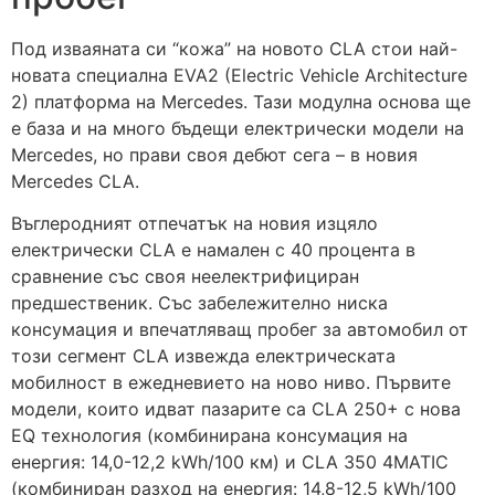
Под изваяната си “кожа” на новото CLA стои най-
новата специална EVA2 (Electric Vehicle Architecture
2) платформа на Mercedes. Тази модулна основа ще
е база и на много бъдещи електрически модели на
Mercedes, но прави своя дебют сега – в новия
Mercedes CLA.
Въглеродният отпечатък на новия изцяло
електрически CLA е намален с 40 процента в
сравнение със своя неелектрифициран
предшественик. Със забележително ниска
консумация и впечатляващ пробег за автомобил от
този сегмент CLA извежда електрическата
мобилност в ежедневието на ново ниво. Първите
модели, които идват пазарите са CLA 250+ с нова
EQ технология (комбинирана консумация на
енергия: 14,0-12,2 kWh/100 км) и CLA 350 4MATIC
(комбиниран разход на енергия: 14,8-12,5 kWh/100