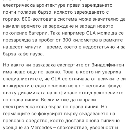
електрическа архитектура прави зареждането
почти толкова бързо, колкото зареждането с
гориво. 800-волтовата система може значително да
намали времето за зареждане и заради новото
поколение батерии. Така например CLA може да се
презарежда за пробег от 300 километра в рамките
на десет минути – време, което е недостатъчно и за
бърза кафе пауза.
Но както ни разказаха експертите от Зинделфинген
има нещо още по-важно. Това, в което ни увериха
специалистите е, че CLA се отличава от всичките си
конкуренти с едно основно нещо – неговият фокус
върху динамиката на шофиране отвъд ускорението
по права линия: Всеки може да направи
електрическа кола бърза по права линия. Но
германците се фокусират върху създаването на
превозно средство, което доставя онова типично
усещане за Mercedes – спокойствие, увереност и