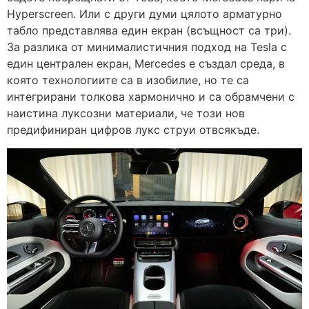
Hyperscreen. Или с други думи цялото арматурно
табло представлява един екран (всъщност са три).
За разлика от минималистичния подход на Tesla с
един централен екран, Mercedes е създал среда, в
която технологиите са в изобилие, но те са
интегрирани толкова хармонично и са обрамчени с
наистина луксозни материали, че този нов
предифиниран цифров лукс струи отвсякъде.