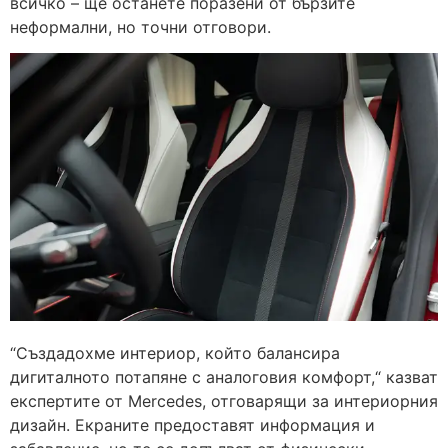
всичко – ще останете поразени от бързите
неформални, но точни отговори.
“Създадохме интериор, който балансира
дигиталното потапяне с аналоговия комфорт,“ казват
експертите от Mercedes, отговарящи за интериорния
дизайн. Екраните предоставят информация и