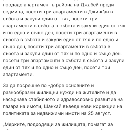
продаде апартамент в района на Джабей преди
седмица, посети три апартаменти в Джинг’ан в
събота и закупи един от тях, посети три
апартаменти в събота в събота и закупи един от тях
и по едно и също ден, посети три апартаменти в
събота в събота и закупи един от тях и по едно и
също ден, посети три апартаменти в събота в
събота и закупи един от тях и по едно и също ден,
посети три апартаменти в събота в събота и закупи
един от тях и по едно и също ден, посети три
апартаменти.
За да посрещне по -добре основните и
разнообразни жилищни нужди на жителите и да
насърчава стабилното и здравословно развитие на
пазара на имоти, Шанхай въведе нови корекции на
политиката за недвижими имоти на 25 август.
„Мерките, подходящи за жилищата, помагат за