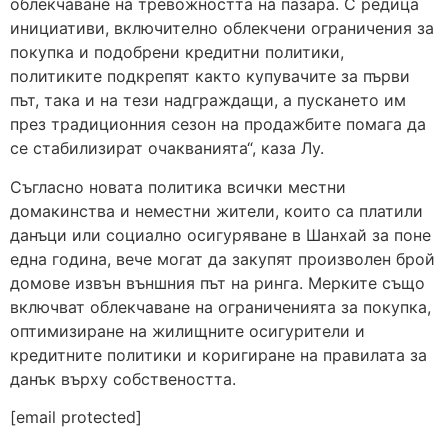
облекчаване на тревожността на пазара. С редица
инициативи, включително облекчени ограничения за
покупка и подобрени кредитни политики,
политиките подкрепят както купувачите за първи
път, така и на тези надграждащи, а пускането им
през традиционния сезон на продажбите помага да
се стабилизират очакванията“, каза Лу.
Съгласно новата политика всички местни
домакинства и неместни жители, които са платили
данъци или социално осигуряване в Шанхай за поне
една година, вече могат да закупят произволен брой
домове извън външния път на ринга. Мерките също
включват облекчаване на ограниченията за покупка,
оптимизиране на жилищните осигурители и
кредитните политики и коригиране на правилата за
данък върху собствеността.
[email protected]