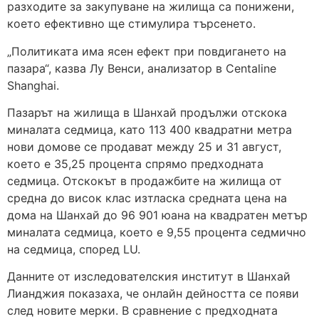
разходите за закупуване на жилища са понижени,
което ефективно ще стимулира търсенето.
„Политиката има ясен ефект при повдигането на
пазара“, казва Лу Венси, анализатор в Centaline
Shanghai.
Пазарът на жилища в Шанхай продължи отскока
миналата седмица, като 113 400 квадратни метра
нови домове се продават между 25 и 31 август,
което е 35,25 процента спрямо предходната
седмица. Отскокът в продажбите на жилища от
средна до висок клас изтласка средната цена на
дома на Шанхай до 96 901 юана на квадратен метър
миналата седмица, което е 9,55 процента седмично
на седмица, според LU.
Данните от изследователския институт в Шанхай
Лианджия показаха, че онлайн дейността се появи
след новите мерки. В сравнение с предходната