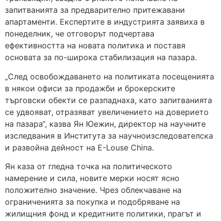
запитванията за предварително притежавани
апартаменти. Експертите в индустрията заявиха в
понеделник, че отговорът подчертава
ефективността на новата политика и поставя
основата за по-широка стабилизация на пазара.
„След освобождаването на политиката посещенията
в някои офиси за продажби и брокерските
търговски обекти се разпаднаха, като запитванията
се удвояват, отразяват увеличението на доверието
на пазара“, казва Ян Юежин, директор на научните
изследвания в Института за научноизследователска
и развойна дейност на E-Louse China.
Ян каза от гледна точка на политическото
намерение и сила, новите мерки носят ясно
положително значение. Чрез облекчаване на
ограниченията за покупка и подобряване на
жилищния фонд и кредитните политики, прагът и