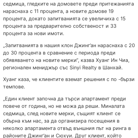
седмица, гледките на домовете преди притежанията
нараснаха с 11 процента, а новите домове 19
процента, докато запитванията се увеличиха с 15
процента за предварително собственост и 33
процента за нови имоти.
„Запитванията в нашия клон Джинг’ан нараснаха с 20
до 30 процента в сравнение с периода преди
обявяването на новите мерки“, казва Хуанг Ин Чиа,
регионален мениджър със Sinyi Realty в Шанхай.
Хуанг каза, че клиентите вземат решения с по -бързи
темпове.
„Един клиент започна да търси апартамент преди
повече от година, но не можа да реши. Миналата
седмица, след новите мерки, същият клиент се
обърна към нас, за да организира посещения в
няколко апартамента отвъд външния път на ринга в
районите Джинг’ан и Сюхуи. Друг клиент, който