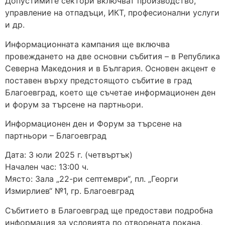
Допустимите сектори включват производство,
управление на отпадъци, ИКТ, професионални услуги
и др.
Информационната кампания ще включва
провеждането на две основни събития – в Република
Северна Македония и в България. Основен акцент е
поставен върху предстоящото събитие в град
Благоевград, което ще съчетае информационен ден
и форум за търсене на партньори.
Информационен ден и Форум за търсене на
партньори – Благоевград
Дата: 3 юли 2025 г. (четвъртък)
Начален час: 13:00 ч.
Място: Зала „22-ри септември“, пл. „Георги
Измирлиев“ №1, гр. Благоевград
Събитието в Благоевград ще предостави подробна
информация за условията по отворената покана,