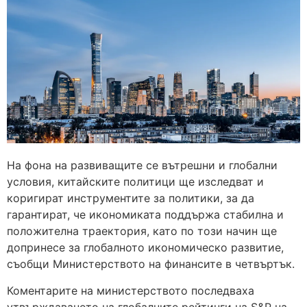
На фона на развиващите се вътрешни и глобални
условия, китайските политици ще изследват и
коригират инструментите за политики, за да
гарантират, че икономиката поддържа стабилна и
положителна траектория, като по този начин ще
допринесе за глобалното икономическо развитие,
съобщи Министерството на финансите в четвъртък.
Коментарите на министерството последваха
утвърждаването на глобалните рейтинги на S&P на