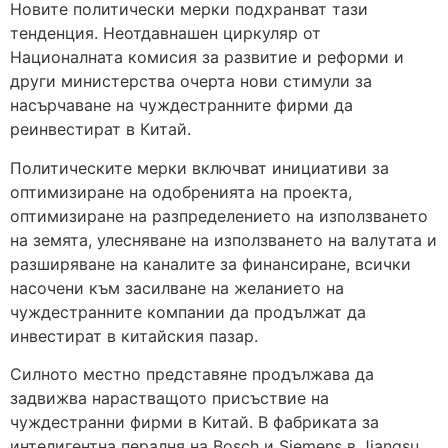
Новите политически мерки подхранват тази
тенденция. Неотдавнашен циркуляр от
Националната комисия за развитие и реформи и
други министерства очерта нови стимули за
насърчаване на чуждестранните фирми да
реинвестират в Китай.
Политическите мерки включват инициативи за
оптимизиране на одобренията на проекта,
оптимизиране на разпределението на използването
на земята, улесняване на използването на валутата и
разширяване на каналите за финансиране, всички
насочени към засилване на желанието на
чуждестранните компании да продължат да
инвестират в китайския пазар.
Силното местно представяне продължава да
задвижва нарастващото присъствие на
чуждестранни фирми в Китай. В фабриката за
интелигентна пералня на Bosch и Siemens в Jiangsu,