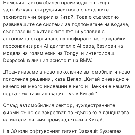
Немският автомобилен производител също
задълбочава сътрудничеството с водещите
технологични фирми в Китай. Това е съвместно
развиващите се системи за подпомагане на водача,
съобразени с китайските пътни условия с
автономно стартиране на шофиране, изграждайки
персонализиран AI двигател с Alibaba, базиран на
модела на голям език на Tongyi и интегриращ
Deepseek в личния асистент на BMW.
„Преминаваме в ново поколение автомобили и ново
поколение решения“, каза Декер. „Китай очевидно е
начело на много иновации в него и Нанкин е нашата
порта към тази иновация тук в Китай.“
Отвъд автомобилния сектор, чуждестранните
фирми също се закрепват по -дълбоко в ландшафта
на интелигентния производствен в Китай.
На 30 юли софтуерният гигант Dassault Systemes