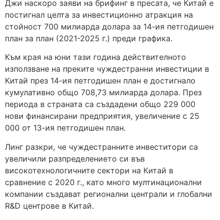
Джи наскоро заяви на брифинг в пресата, че Китай е
постигнал целта за инвестиционно атракция на
стойност 700 милиарда долара за 14-ия петгодишен
план за план (2021-2025 г.) преди графика.
Към края на юни тази година действителното
използване на преките чуждестранни инвестиции в
Китай през 14-ия петгодишен план е достигнало
кумулативно общо 708,73 милиарда долара. През
периода в страната са създадени общо 229 000
нови финансирани предприятия, увеличение с 25
000 от 13-ия петгодишен план.
Линг разкри, че чуждестранните инвеститори са
увеличили разпределението си във
високотехнологичните сектори на Китай в
сравнение с 2020 г., като много мултинационални
компании създават регионални централи и глобални
R&D центрове в Китай.