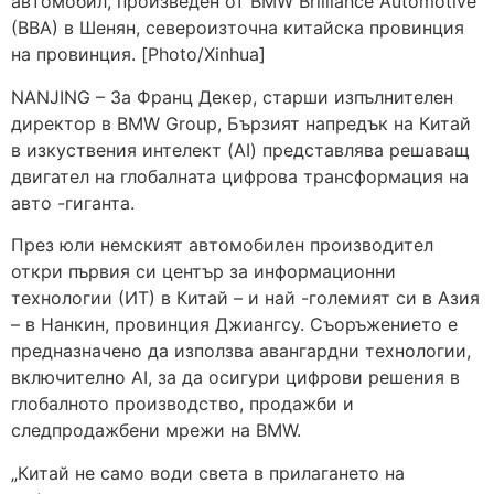
автомобил, произведен от BMW Brilliance Automotive
(BBA) в Шенян, североизточна китайска провинция
на провинция. [Photo/Xinhua]
NANJING – За Франц Декер, старши изпълнителен
директор в BMW Group, Бързият напредък на Китай
в изкуствения интелект (AI) представлява решаващ
двигател на глобалната цифрова трансформация на
авто -гиганта.
През юли немският автомобилен производител
откри първия си център за информационни
технологии (ИТ) в Китай – и най -големият си в Азия
– в Нанкин, провинция Джиангсу. Съоръжението е
предназначено да използва авангардни технологии,
включително AI, за да осигури цифрови решения в
глобалното производство, продажби и
следпродажбени мрежи на BMW.
„Китай не само води света в прилагането на