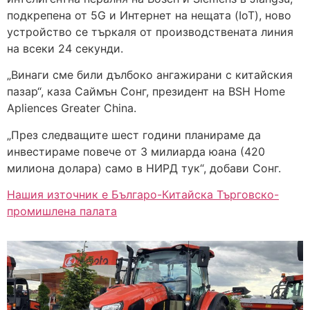
подкрепена от 5G и Интернет на нещата (IoT), ново
устройство се търкаля от производствената линия
на всеки 24 секунди.
„Винаги сме били дълбоко ангажирани с китайския
пазар“, каза Саймън Сонг, президент на BSH Home
Apliences Greater China.
„През следващите шест години планираме да
инвестираме повече от 3 милиарда юана (420
милиона долара) само в НИРД тук“, добави Сонг.
Нашия източник е Българо-Китайска Търговско-
промишлена палaта