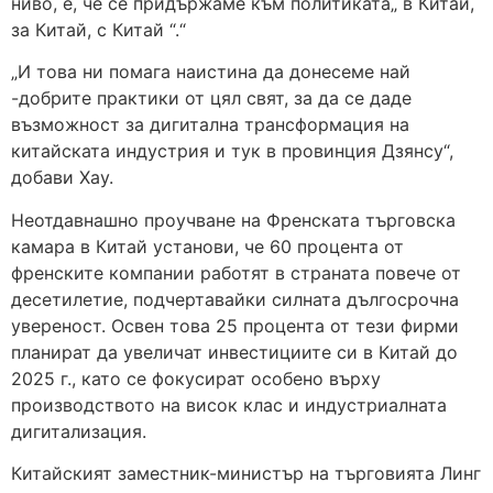
ниво, е, че се придържаме към политиката„ в Китай,
за Китай, с Китай “.“
„И това ни помага наистина да донесеме най
-добрите практики от цял свят, за да се даде
възможност за дигитална трансформация на
китайската индустрия и тук в провинция Дзянсу“,
добави Хау.
Неотдавнашно проучване на Френската търговска
камара в Китай установи, че 60 процента от
френските компании работят в страната повече от
десетилетие, подчертавайки силната дългосрочна
увереност. Освен това 25 процента от тези фирми
планират да увеличат инвестициите си в Китай до
2025 г., като се фокусират особено върху
производството на висок клас и индустриалната
дигитализация.
Китайският заместник-министър на търговията Линг