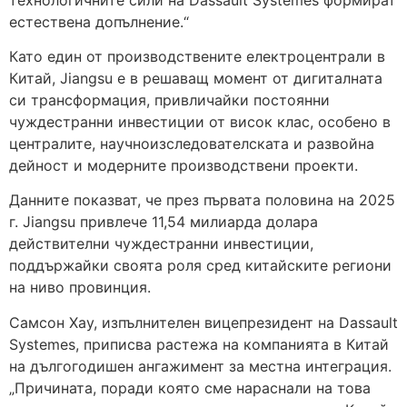
естествена допълнение.“
Като един от производствените електроцентрали в
Китай, Jiangsu е в решаващ момент от дигиталната
си трансформация, привличайки постоянни
чуждестранни инвестиции от висок клас, особено в
централите, научноизследователската и развойна
дейност и модерните производствени проекти.
Данните показват, че през първата половина на 2025
г. Jiangsu привлече 11,54 милиарда долара
действителни чуждестранни инвестиции,
поддържайки своята роля сред китайските региони
на ниво провинция.
Самсон Хау, изпълнителен вицепрезидент на Dassault
Systemes, приписва растежа на компанията в Китай
на дългогодишен ангажимент за местна интеграция.
„Причината, поради която сме нараснали на това