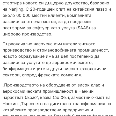
стартира новото си дъщерно дружество, базирано
на Nanjing. С 20-годишен опит на китайския пазар и
около 60 000 местни клиенти, компанията
разширява отпечатъка си, за да предложи
платформи за софтуер като услуга (SAAS) за
цифрово производство.
Първоначално насочена към интелигентното
производство и стоманодобивната промишленост,
новото образувание има за цел постепенно да
разширява услугите до аерокосмическото,
биофармацевтиците и други високотехнологични
сектори, според френската компания.
„Производството на оборудване от висок клас и
аерокосмическата промишленост в Нанкин
нарастват бързо“, казва Сю Фън, заместник-кмет на
Нанкин. „Търсенето на дигитална трансформация на
китайските производствени предприятия и
технологичните сили на Dassault Systemes формират