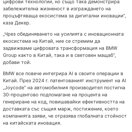
цифрови технологии, но също така демонстрира
забележителна жизненост в изграждането на
процъфтяваща екосистема за дигитални иновации“,
каза Декер.
„Чрез обединяването на усилията с иновационната
екосистема на Китай, ние се стремим да
задвижваме цифровата трансформация на BMW
Group както в Китай, така и в световен мащаб“,
добави той.
BMW все повече интегрира AI в своите операции в
Китай. През 2024 г. патентованият инструмент на AI
„Joycode“ на автомобилния производител постигна
30-процентово подпомагане на процента на
генериране на код, повишавайки ефективността на
доставката със същия марж, постижение, което
компанията заяви, че отразява глобалната стойност
на китайската иновация.