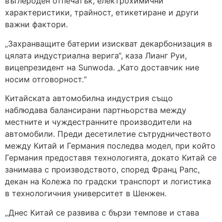
въглероден отпечатък, електрохимични
характеристики, трайност, етикетиране и други
важни фактори.
„Захранващите батерии изискват декарбонизация в
цялата индустриална верига“, каза Лианг Руи,
вицепрезидент на Sunwoda. „Като доставчик ние
носим отговорност.“
Китайската автомобилна индустрия също
наблюдава балансирани партньорства между
местните и чуждестранните производители на
автомобили. Преди десетилетие сътрудничеството
между Китай и Германия последва модел, при който
Германия предоставя технологията, докато Китай се
занимава с производството, според Франц Рапс,
декан на Колежа по градски транспорт и логистика
в технологичния университет в Шенжен.
„Днес Китай се развива с бързи темпове и става