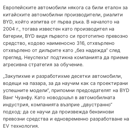
Европейските автомобили някога са били еталон за
китайските автомобилни производители, риалити
BYD, който изпитва от първа ръка. В началото на
2004 г., тогава известен като производител на
батерии, BYD видя първото си прототипно превозно
средство, кодово наименосно 316, отхвърлено
отхвърлено от дилърите като „без надежда“ след
преглед. Неуспехът подтикна компанията да приеме
агресивна стратегия за обучение.
„Закупихме и разработихме десетки автомобили,
водещи на пазара, за да научим как са проектирани
успешните модели“, припомни председателят на BYD
Ванг Чуанфу. Като новодошъл в автомобилната
индустрия, компанията възприе „двустранно“
подход: да се научи да произвежда бензинови
превозни средства и едновременно разработване на
EV технология.