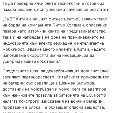
за да превърне ключовите технологии в готови за
пазара решения, осигурявайки печеливши резултати.
„За ZF Китай е нашият фитнес център“, заяви членът
на борда на компанията Питър Холдман, описвайки
пазара като източник както на предизвикателство,
така и на напредъка на фона на преминаването на
индустрията към електрификация и интелигентна
мобилност. „Имаме много клиенти в Китай, където
използваме скоростта им на иновации, за да
ускорим нашите собствени.“
Споделените цели за декарбонизация допълнително
засилват партньорството. Китайският производител
на батерии със седалище в Шенжен Sunwoda,
доставчик на Volkswagen и Volvo, сега се адаптира
към най-новите правила за батерията на ЕС, които
налагат по-строги изисквания на всички батерии,
продавани в блока. Те обхващат опасни вещества,