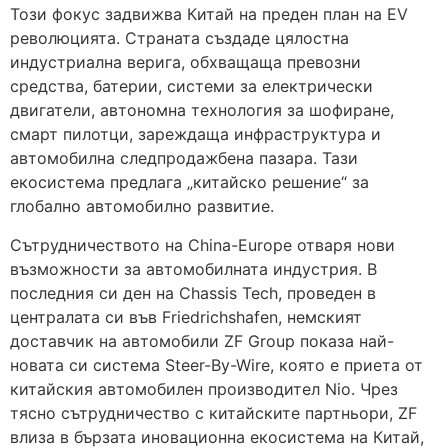
Този фокус задвижва Китай на преден план на EV
революцията. Страната създаде цялостна
индустриална верига, обхващаща превозни
средства, батерии, системи за електрически
двигатели, автономна технология за шофиране,
смарт пилотци, зареждаща инфраструктура и
автомобилна следпродажбена пазара. Тази
екосистема предлага „китайско решение“ за
глобално автомобилно развитие.
Сътрудничеството на China-Europe отваря нови
възможности за автомобилната индустрия. В
последния си ден на Chassis Tech, проведен в
централата си във Friedrichshafen, немският
доставчик на автомобили ZF Group показа най-
новата си система Steer-By-Wire, която е приета от
китайския автомобилен производител Nio. Чрез
тясно сътрудничество с китайските партньори, ZF
влиза в бързата иновационна екосистема на Китай,