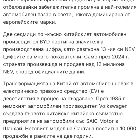
отбелязвайки забележителна промяна в най-големия
автомобилен пазар в света, някога доминирана от
европейските марки.
Две седмици по -късно китайският автомобилен
производител BYD постигна значителна
производствена цифра, като разгърна 13 -ия си NEV.
Цифрите са много показателни: Само през 2024 г.
страната произвежда и продава над 12 милиона
NEV, според официалните данни.
Трансформацията на Китай от автомобилен новак в
електрическо превозно средство (EV) е
десетилетия в процес на създаване. През 1985 г.
немският автомобилен производител Volkswagen
създава първото китайско китайско съвместно
предприятие на автомобили със SAIC Motor в
Шанхай. Неговият модел на Сантана постигна 10 000
продажби в рамките на две години.