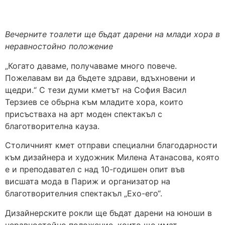
Вечерните тоалети ще бъдат дарени на млади хора в
неравностойно положение
„Когато даваме, получаваме много повече.
Пожелавам ви да бъдете здрави, вдъхновени и
щедри.“ С тези думи кметът на София Васил
Терзиев се обърна към младите хора, които
присъстваха на арт моден спектакъл с
благотворителна кауза.
Столичният кмет отправи специални благодарности
към дизайнера и художник Милена Атанасова, която
е и преподавател с над 10-годишен опит във
висшата мода в Париж и организатор на
благотворителния спектакъл „Ехо-его“.
Дизайнерските рокли ще бъдат дарени на юноши в
неравностойно положение, които ще имат