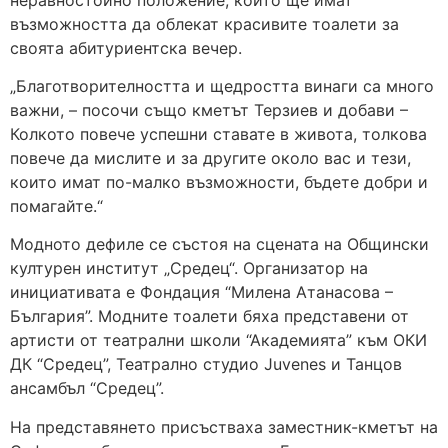
възможността да облекат красивите тоалети за
своята абитуриентска вечер.
„Благотворителността и щедростта винаги са много
важни, – посочи също кметът Терзиев и добави –
Колкото повече успешни ставате в живота, толкова
повече да мислите и за другите около вас и тези,
които имат по-малко възможности, бъдете добри и
помагайте.“
Модното дефиле се състоя на сцената на Общински
културен институт „Средец“. Организатор на
инициативата е Фондация “Милена Атанасова –
България”. Модните тоалети бяха представени от
артисти от театрални школи “Академията” към ОКИ
ДК “Средец”, Театрално студио Juvenes и Танцов
ансамбъл “Средец”.
На представянето присъстваха заместник-кметът на