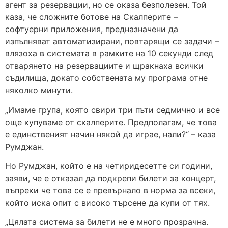
агент за резервации, но се оказа безполезен. Той
каза, че сложните ботове на Скалперите –
софтуерни приложения, предназначени да
изпълняват автоматизирани, повтарящи се задачи –
влязоха в системата в рамките на 10 секунди след
отварянето на резервациите и щракнаха всички
съдилища, докато собствената му програма отне
няколко минути.
„Имаме група, която свири три пъти седмично и все
още купуваме от скалперите. Предполагам, че това
е единственият начин някой да играе, нали?“ – каза
Румджан.
Но Румджан, който е на четиридесетте си години,
заяви, че е отказал да подкрепи билети за концерт,
въпреки че това се е превърнало в норма за всеки,
който иска опит с високо търсене да купи от тях.
„Цялата система за билети не е много прозрачна.