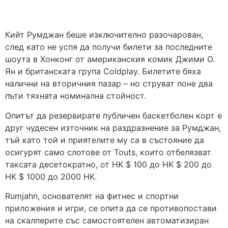
Кийт Румджан беше изключително разочарован,
след като не успя да получи билети за последните
шоута в Хонконг от американския комик Джими О.
Ян и британската група Coldplay. Билетите бяха
налични на вторичния пазар – но струват поне два
пъти тяхната номинална стойност.
Опитът да резервирате публичен баскетболен корт е
друг чудесен източник на раздразнение за Румджан,
тъй като той и приятелите му са в състояние да
осигурят само слотове от Touts, които отбелязват
таксата десетократно, от HK $ 100 до HK $ 200 до
HK $ 1000 до 2000 HK.
Rumjahn, основателят на фитнес и спортни
приложения и игри, се опита да се противопостави
на скалперите със самостоятелен автоматизиран