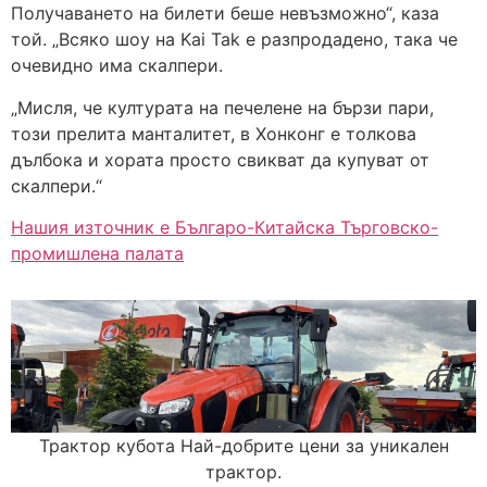
Получаването на билети беше невъзможно“, каза
той. „Всяко шоу на Kai Tak е разпродадено, така че
очевидно има скалпери.
„Мисля, че културата на печелене на бързи пари,
този прелита манталитет, в Хонконг е толкова
дълбока и хората просто свикват да купуват от
скалпери.“
Нашия източник е Българо-Китайска Търговско-
промишлена палaта
Трактор кубота Най-добрите цени за уникален
трактор.