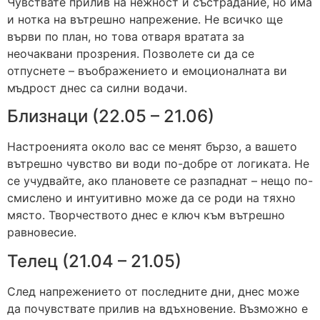
Чувствате прилив на нежност и състрадание, но има
и нотка на вътрешно напрежение. Не всичко ще
върви по план, но това отваря вратата за
неочаквани прозрения. Позволете си да се
отпуснете – въображението и емоционалната ви
мъдрост днес са силни водачи.
Близнаци (22.05 – 21.06)
Настроенията около вас се менят бързо, а вашето
вътрешно чувство ви води по-добре от логиката. Не
се учудвайте, ако плановете се разпаднат – нещо по-
смислено и интуитивно може да се роди на тяхно
място. Творчеството днес е ключ към вътрешно
равновесие.
Телец (21.04 – 21.05)
След напрежението от последните дни, днес може
да почувствате прилив на вдъхновение. Възможно е