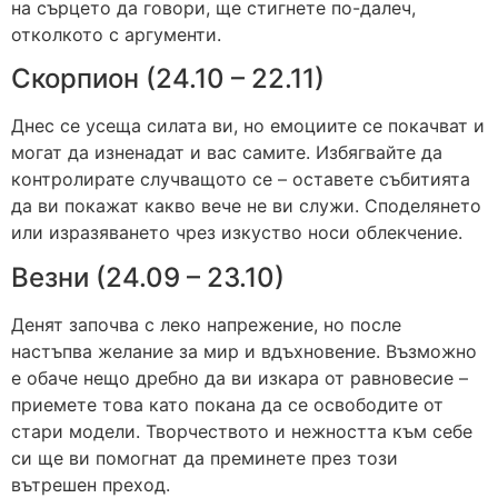
на сърцето да говори, ще стигнете по-далеч,
отколкото с аргументи.
Скорпион (24.10 – 22.11)
Днес се усеща силата ви, но емоциите се покачват и
могат да изненадат и вас самите. Избягвайте да
контролирате случващото се – оставете събитията
да ви покажат какво вече не ви служи. Споделянето
или изразяването чрез изкуство носи облекчение.
Везни (24.09 – 23.10)
Денят започва с леко напрежение, но после
настъпва желание за мир и вдъхновение. Възможно
е обаче нещо дребно да ви изкара от равновесие –
приемете това като покана да се освободите от
стари модели. Творчеството и нежността към себе
си ще ви помогнат да преминете през този
вътрешен преход.