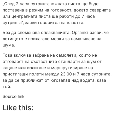
„След 2 часа сутринта южната писта ще бъде
поставена в режим на готовност, докато северната
или централната писта ще работи до 7 часа
сутринта“, заяви говорител на властта.
Без да споменава оплакванията, Органът заяви, че
летището е прилагало мерки за намаляване на
шума.
Това включва забрана на самолети, които не
отговарят на съответните стандарти за шум от
кацане или излитане и маршрутизиране на
пристигащи полети между 23:00 и 7 часа сутринта,
за да се приближат от югозапад над водата, каза
той.
Source link
Like this: