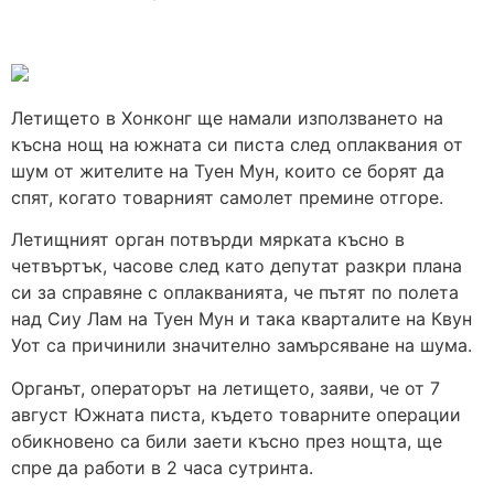
Летището в Хонконг ще намали използването на
късна нощ на южната си писта след оплаквания от
шум от жителите на Туен Мун, които се борят да
спят, когато товарният самолет премине отгоре.
Летищният орган потвърди мярката късно в
четвъртък, часове след като депутат разкри плана
си за справяне с оплакванията, че пътят по полета
над Сиу Лам на Туен Мун и така кварталите на Квун
Уот са причинили значително замърсяване на шума.
Органът, операторът на летището, заяви, че от 7
август Южната писта, където товарните операции
обикновено са били заети късно през нощта, ще
спре да работи в 2 часа сутринта.