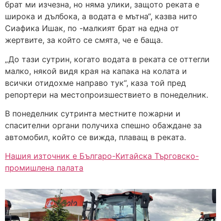
брат ми изчезна, но няма улики, защото реката е
широка и дълбока, а водата е мътна“, казва нито
Сиафика Ишак, по -малкият брат на една от
жертвите, за който се смята, че е баща.
„До тази сутрин, когато водата в реката се оттегли
малко, някой видя края на капака на колата и
всички отидохме направо тук“, каза той пред
репортери на местопроизшествието в понеделник.
В понеделник сутринта местните пожарни и
спасителни органи получиха спешно обаждане за
автомобил, който се вижда, плаващ в реката.
Нашия източник е Българо-Китайска Търговско-
промишлена палaта