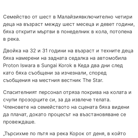
Семейство от шест в Малайзиявключително четири
деца на възраст между шест месеца и девет години,
бяха открити мъртви в понеделник в кола, потопена
в река.
Двойка на 32 и 31 години на възраст и техните деца
бяха намерени на задната седалка на автомобила
Proton Iswara в Sungai Korok в Кеда два дни след
като бяха съобщени за изчезнали, според
съобщения на местния вестник The Star.
Спасителният персонал отряза покрива на колата и
счупи прозорците си, за да извлече телата.
Членовете на семейството на сцената бяха видени
да плачат, докато процесът на възстановяване се
провеждаше.
„Търсихме по пътя на река Корок от деня, в който