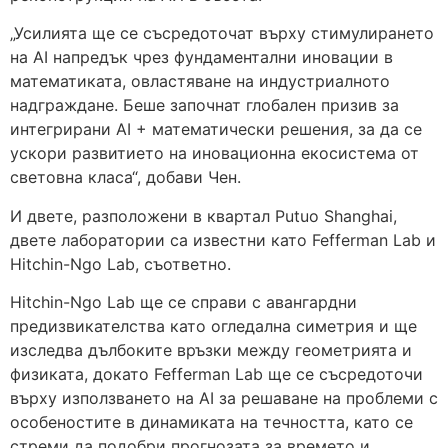
„Усилията ще се съсредоточат върху стимулирането
на AI напредък чрез фундаментални иновации в
математиката, овластяване на индустриалното
надграждане. Беше започнат глобален призив за
интегрирани AI + математически решения, за да се
ускори развитието на иновационна екосистема от
световна класа“, добави Чен.
И двете, разположени в квартал Putuo Shanghai,
двете лаборатории са известни като Fefferman Lab и
Hitchin-Ngo Lab, съответно.
Hitchin-Ngo Lab ще се справи с авангардни
предизвикателства като огледална симетрия и ще
изследва дълбоките връзки между геометрията и
физиката, докато Fefferman Lab ще се съсредоточи
върху използването на AI за решаване на проблеми с
особеностите в динамиката на течността, като се
стреми да подобри прогнозата за времето и