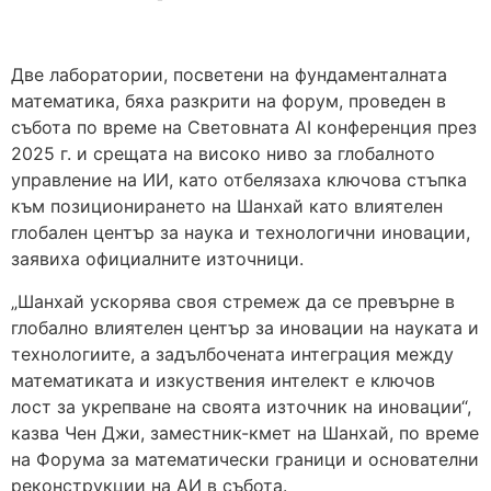
Две лаборатории, посветени на фундаменталната
математика, бяха разкрити на форум, проведен в
събота по време на Световната AI конференция през
2025 г. и срещата на високо ниво за глобалното
управление на ИИ, като отбелязаха ключова стъпка
към позиционирането на Шанхай като влиятелен
глобален център за наука и технологични иновации,
заявиха официалните източници.
„Шанхай ускорява своя стремеж да се превърне в
глобално влиятелен център за иновации на науката и
технологиите, а задълбочената интеграция между
математиката и изкуствения интелект е ключов
лост за укрепване на своята източник на иновации“,
казва Чен Джи, заместник-кмет на Шанхай, по време
на Форума за математически граници и основателни
реконструкции на АИ в събота.