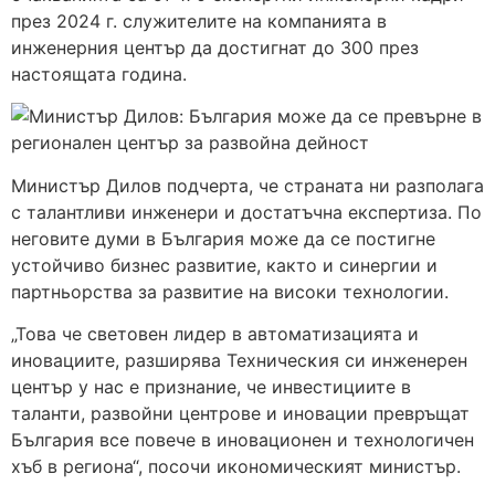
през 2024 г. служителите на компанията в
инженерния център да достигнат до 300 през
настоящата година.
Министър Дилов подчерта, че страната ни разполага
с талантливи инженери и достатъчна експертиза. По
неговите думи в България може да се постигне
устойчиво бизнес развитие, както и синергии и
партньорства за развитие на високи технологии.
„Това че свeтoвен лидep в aвтoмaтизaциятa и
иновациите, разширява Texничecĸия си инжeнepeн
цeнтъp у нас е признание, че инвестициите в
таланти, развойни центрове и иновации превръщат
България все повече в иновационен и технологичен
хъб в региона“, посочи икономическият министър.