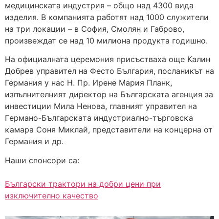
медицинската индустрия – общо над 4300 вида
изделия. В компанията работят над 1000 служители
на три локации – в София, Смолян и Габрово,
произвеждат се над 10 милиона продукта годишно.
На официалната церемония присъстваха още Калин
Добрев управител на Фесто България, посланикът на
Германия у нас Н. Пр. Ирене Мария Планк,
изпълнителният директор на Българската агенция за
инвестиции Мила Ненова, глaвният yпpaвитeл на
Гepмaнo-Бългapcĸaтa индycтpиaлнo-тъpгoвcĸa
ĸaмapa Соня Миклай, представители на концерна от
Германия и др.
Наши спонсори са:
Български трактори на добри цени при
изключително качество