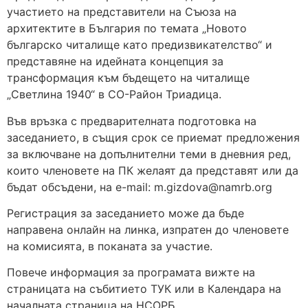
участието на представители на Съюза на
архитектите в България по темата „Новото
българско читалище като предизвикателство“ и
представяне на идейната концепция за
трансформация към бъдещето на читалище
„Светлина 1940“ в СО-Район Триадица.
Във връзка с предварителната подготовка на
заседанието, в същия срок се приемат предложения
за включване на допълнителни теми в дневния ред,
които членовете на ПК желаят да представят или да
бъдат обсъдени, на e-mail:
m.gizdova@namrb.org
Регистрация за заседанието може да бъде
направена онлайн на линка, изпратен до членовете
на комисията, в поканата за участие.
Повече информация за програмата вижте на
страницата на събитието ТУК или в Календара на
началната страница на НСОРБ.