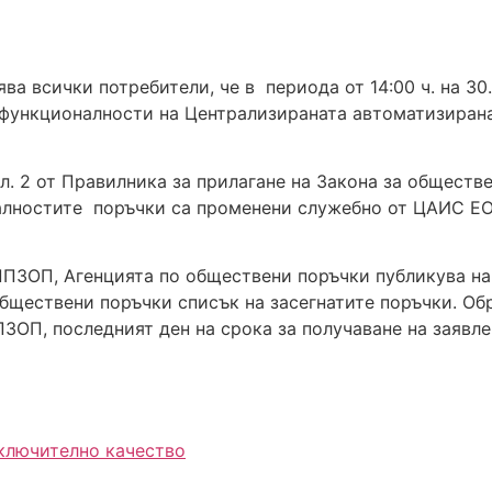
 всички потребители, че в периода от 14:00 ч. на 30.08.
 функционалности на Централизираната автоматизиран
 ал. 2 от Правилника за прилагане на Закона за общест
алностите поръчки са променени служебно от ЦАИС ЕО
т ППЗОП, Агенцията по обществени поръчки публикува 
бществени поръчки списък на засегнатите поръчки. Об
ППЗОП, последният ден на срока за получаване на заявл
зключително качество