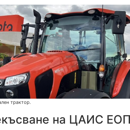
ален трактор.
екъсване на ЦАИС ЕОП