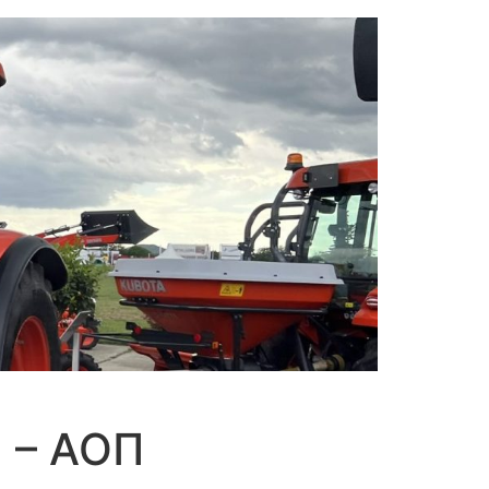
 – АОП