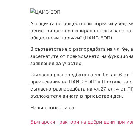
Агенцията по обществени поръчки уведомява
регистрирано непланирано прекъсване на
обществени поръчки“ (ЦАИС ЕОП).
В съответствие с разпоредбата на чл. 9е,
засегнатите от прекъсването на функцион
заявления за участие.
Съгласно разпоредбата на чл. 9е, ал. 6 о
прекъсвания на ЦАИС ЕОП“ в Портала за о
съгласно разпоредбата на чл.27, ал. 4 от 
възложителя винаги в присъствен ден.
Наши спонсори са:
Български трактори на добри цени при и