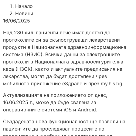
Начало
Новини
16/06/2025
Над 230 хил. пациенти вече имат достъп до
протоколите си за скъпоструващи лекарствени
продукти в Националната здравноинформационна
система (НЗИС). Всички данни за електронните
протоколи в Националната здравноосигурителна
каса (НЗОК), както и актуалните предписания на
лекарства, могат да бъдат достъпени чрез
мобилното приложение еЗдраве и през my.his.bg.
Актуализацията на приложението от днес,
16.06.2025 г., може да бъде свалена за
операционните системи iOS и Android.
Създадената нова функционалност ще позволи на
пациентите да проследяват процесите по
предписване и одобрение на протоколите за