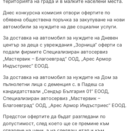
територията на града и в малките населени места.
Днес конкурсна комисия отвори офертите по
обявена обществена поръчка за закупуване на нови
автомобили за нуждите на две социални услуги.
За доставка на автомобил за нуждите на Дневен
център за деца с увреждания „Зорница“ оферти са
подали фирмите Специализиран автосервиз
„Мастервик – Благоевград“ ООД, „Арес Армор
Индъстриес“ ЕООД.
За доставка на автомобил за нуждите на Дом за
пълнолетни лица с деменция с. в Падеш са
кандидатствали „Сендър България 01“ ЕООД,
Специализиран автосервиз „Мастервик –
Благоевград“ ООД, „Арес Армор Индъстриес“ ЕООД.
Предстои офертите да бъдат разгледани по
допустимост, след което ще се премине към
отваряне на цени, а на следващ етап и към