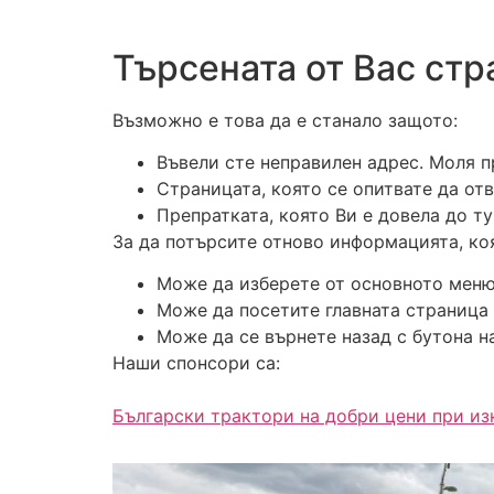
Търсената от Вас стр
Възможно е това да е станало защото:
Въвели сте неправилен адрес. Моля п
Страницата, която се опитвате да от
Препратката, която Ви е довела до ту
За да потърсите отново информацията, ко
Може да изберете от основното меню
Може да посетите главната страница 
Може да се върнете назад с бутона н
Наши спонсори са:
Български трактори на добри цени при и