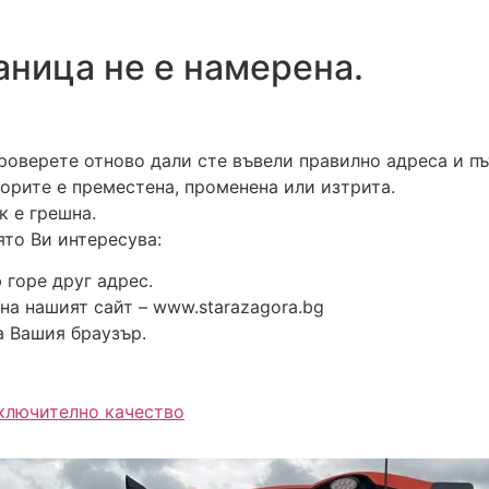
аница не е намерена.
роверете отново дали сте въвели правилно адреса и пъ
ворите е преместена, променена или изтрита.
к е грешна.
ято Ви интересува:
 горе друг адрес.
на нашият сайт – www.starazagora.bg
а Вашия браузър.
зключително качество