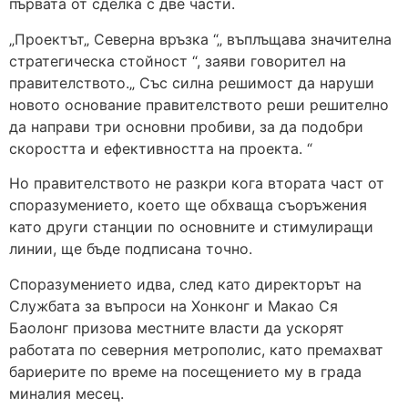
първата от сделка с две части.
„Проектът„ Северна връзка “„ въплъщава значителна
стратегическа стойност “, заяви говорител на
правителството.„ Със силна решимост да наруши
новото основание правителството реши решително
да направи три основни пробиви, за да подобри
скоростта и ефективността на проекта. “
Но правителството не разкри кога втората част от
споразумението, което ще обхваща съоръжения
като други станции по основните и стимулиращи
линии, ще бъде подписана точно.
Споразумението идва, след като директорът на
Службата за въпроси на Хонконг и Макао Ся
Баолонг призова местните власти да ускорят
работата по северния метрополис, като премахват
бариерите по време на посещението му в града
миналия месец.