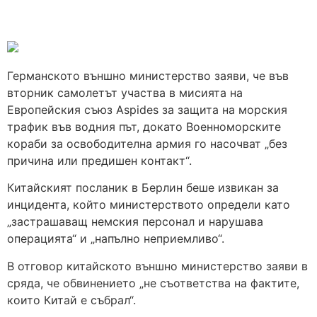
Германското външно министерство заяви, че във
вторник самолетът участва в мисията на
Европейския съюз Aspides за защита на морския
трафик във водния път, докато Военноморските
кораби за освободителна армия го насочват „без
причина или предишен контакт“.
Китайският посланик в Берлин беше извикан за
инцидента, който министерството определи като
„застрашаващ немския персонал и нарушава
операцията“ и „напълно неприемливо“.
В отговор китайското външно министерство заяви в
сряда, че обвинението „не съответства на фактите,
които Китай е събрал“.