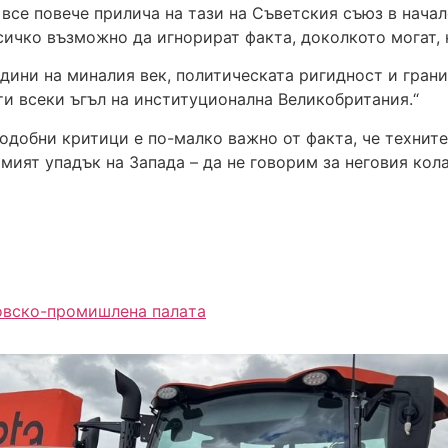
се повече прилича на тази на Съветския съюз в начало
всичко възможно да игнорират факта, доколкото могат, 
дини на миналия век, политическата ригидност и грани
ти всеки ъгъл на институционална Великобритания.“
одобни критици е по-малко важно от факта, че технит
мият упадък на Запада – да не говорим за неговия кола
овско-промишлена палaта