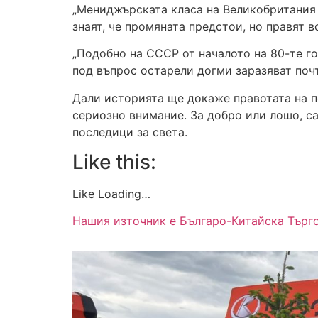
„Мениджърската класа на Великобритания в
знаят, че промяната предстои, но правят 
„Подобно на СССР от началото на 80-те го
под въпрос остарели догми заразяват поч
Дали историята ще докаже правотата на п
сериозно внимание. За добро или лошо, са
последици за света.
Like this:
Like Loading…
Нашия източник е Българо-Китайска Търг