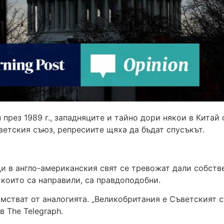
през 1989 г., западняците и тайно дори някои в Китай
ветския съюз, репресиите щяха да бъдат спусъкът.
и в англо-американския свят се тревожат дали собств
 които са направили, са правдоподобни.
стват от аналогията. „Великобритания е Съветският съ
 The Telegraph.