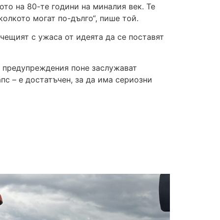
то на 80-те години на миналия век. Те
колкото могат по-дълго“, пише той.
чещият с ужаса от идеята да се поставят
е предупреждения поне заслужават
пс – е достатъчен, за да има сериозни