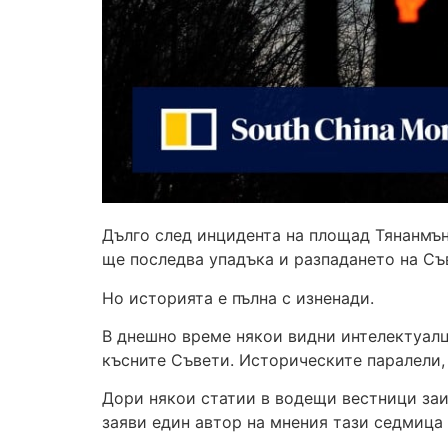
Дълго след инцидента на площад Тянанмън 
ще последва упадъка и разпадането на Съ
Но историята е пълна с изненади.
В днешно време някои видни интелектуалц
късните Съвети. Историческите паралели,
Дори някои статии в водещи вестници заим
заяви един автор на мнения тази седмица в