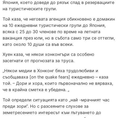
Япония, което доведе до рязък спад в резервациите
на туристическите групи.
Той каза, че неговата агенция обикновено е домакин
на 10 ежедневни туристически групи до Япония,
всяка с 25 до 30 членове по време на летната
ваканция през юли, но в събота само три се оттегли,
като около 10 души са във всеки.
Хуен каза, че някои хонконгъри са особено
засегнати от прогнозата за труса.
„Някои медии в Хонконг бяха трудолюбиви и
съобщаваха [on the quake fears] ежедневно – каза
той. – Дори и хора, които първоначално не вярваха,
че в крайна сметка е убедена. „
Той определи ситуацията като „най -мрачният час
преди зори“. Но с разсеяните слухове за
земетресението интересът към пътуването до