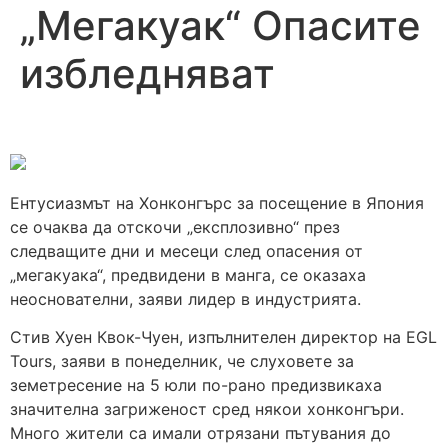
„Мегакуак“ Опасите
избледняват
Ентусиазмът на Хонконгърс за посещение в Япония
се очаква да отскочи „експлозивно“ през
следващите дни и месеци след опасения от
„мегакуака“, предвидени в манга, се оказаха
неоснователни, заяви лидер в индустрията.
Стив Хуен Квок-Чуен, изпълнителен директор на EGL
Tours, заяви в понеделник, че слуховете за
земетресение на 5 юли по-рано предизвикаха
значителна загриженост сред някои хонконгъри.
Много жители са имали отрязани пътувания до