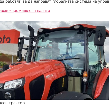
а работят, за да направят глобалната система на управ
овско-промишлена палaта
ален трактор.