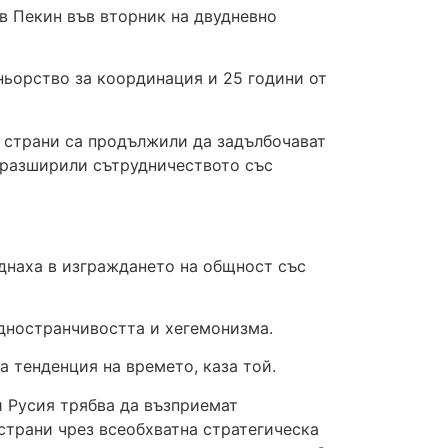
в Пекин във вторник на двудневно
ньорство за координация и 25 години от
е страни са продължили да задълбочават
 разширили сътрудничеството със
днаха в изграждането на общност със
едностранчивостта и хегемонизма.
 тенденция на времето, каза той.
и Русия трябва да възприемат
страни чрез всеобхватна стратегическа