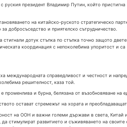
 с руския президент Владимир Путин, който пристигна 
становяването на китайско-руското стратегическо парт
 за добросъседство и приятелско сътрудничество.
са стигнали дотук стъпка по стъпка точно защото двет
гическата координация с непоколебима упоритост и са
иха международната справедливост и честност и напре
колебима решителност, каза той.
 е променлива и бурна, белязана от възобновяване на 
ството остават стремежът на хората и преобладаващата
урност на ООН и важни големи държави в света, Китай 
, да стимулират развитието и съживяването на своите 