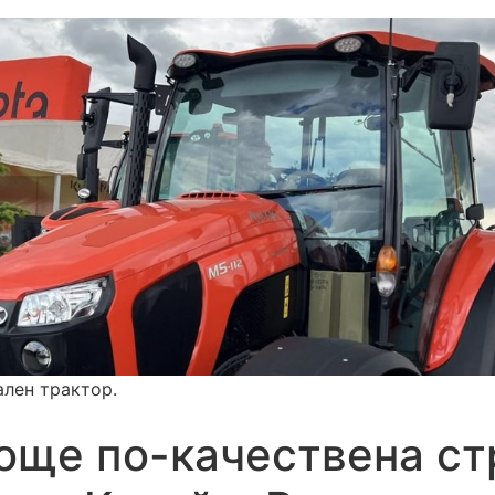
ален трактор.
 още по-качествена ст