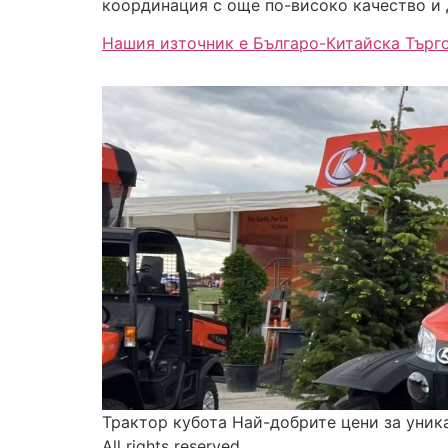
координация с още по-високо качество и д
Нашия източник е Българо-Китайска Търг
Трактор кубота Най-добрите цени за уник
All rights reserved