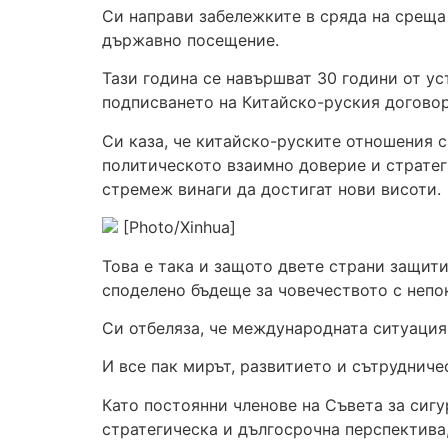
Си направи забележките в сряда на среща
държавно посещение.
Тази година се навършват 30 години от у
подписването на Китайско-руския договор
Си каза, че китайско-руските отношения 
политическото взаимно доверие и страте
стремеж винаги да достигат нови висоти.
[Photo/Xinhua]
Това е така и защото двете страни защит
споделено бъдеще за човечеството с непо
Си отбеляза, че международната ситуация
И все пак мирът, развитието и сътрудниче
Като постоянни членове на Съвета за сиг
стратегическа и дългосрочна перспектива