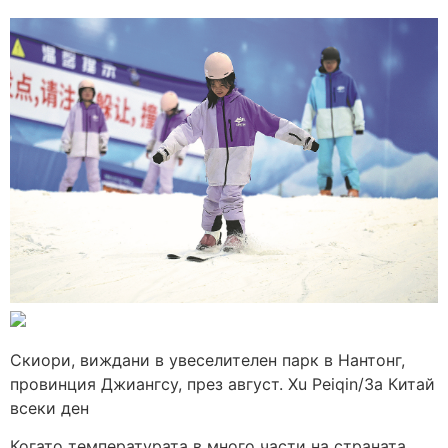
Скиори, виждани в увеселителен парк в Нантонг,
провинция Джиангсу, през август. Xu Peiqin/За Китай
всеки ден
Когато температурата в много части на страната