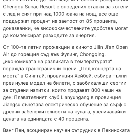
Chengdu Sunac Resort е определил ставки за хотели
с лед и сняг при над 1000 юана на нощ, все още
поддържат процент на заетост от 85 процента,
доказвайки, че висококачествените удобства могат
да компенсират разходите за енергия.
От 100-те летни прожекции в киното Jilin Ji’an Open
Air до горещия съд във Фулинг, Chongqing,
„икономиката на разликата в температурата“
поражда трансгранични сцени. „Под концерта на
моста“ в Сингтай, провинция Хейбей, събира тълпи
през нулев модел на билети, с заобикалящи сергии
за студени напитки, които продават 800 чаши на
ден; Плавателният клуб Lianyungang в провинция
Jiangsu съчетава електрическо обучение за сърф с
древни забележителности на кулата, увеличавайки
цената на единицата с 40 процента.
Ванг Пен, асоцииран научен сътрудник в Пекинската