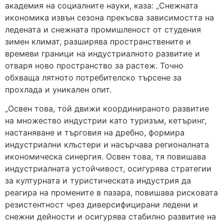
академия на социалните науки, каза: „Снежната
икономика извън сезона прекъсва зависимостта на
ледената и снежната промишленост от студения
зимен климат, разширява пространствените и
времеви граници на индустриалното развитие и
отваря ново пространство за растеж. Точно
обхваща лятното потребителско търсене за
прохлада и уникален опит.
„Освен това, той движи координираното развитие
на множество индустрии като туризъм, кетъринг,
настаняване и търговия на дребно, формира
индустриални клъстери и насърчава регионалната
икономическа синергия. Освен това, тя повишава
индустриалната устойчивост, осигурява стратегии
за културната и туристическата индустрия да
реагира на промените в пазара, повишава рисковата
резистентност чрез диверсифицирани ледени и
снежни дейности и осигурява стабилно развитие на