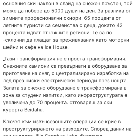
основния ски наклон в слайд на снежен пръстен, той
може да побере до 5000 души на ден. За разлика от
зимните професионални скиори, 65 процента от
летните туристи са семейства с деца, докато 42
процента идват от южните региони. Те са по
-склонни да плащат за преживявания като моторни
шейни и кафе на Ice House.
„Тази трансформация не е проста трансформация.
Снежните камиони са превърнати в оборудване за
приготвяне на сняг, с централизирано изработка на
лед през ниски електрически периоди през нощта.
Залата за снежно оборудване е трансформирана в
зона за студени напитки, като инфраструктурата е
увеличена до 70 процента. отговарящ за ски
курорта Beidahu.
Ключът към извънсезонните операции се крие в
преструктурирането на разходите. Според данни на
ски курорта Jilin Songhua Lake, билетите