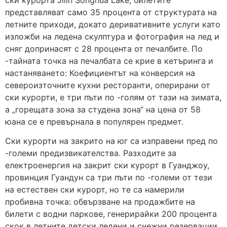
представляват само 35 процента от структурата на
летните приходи, докато деривативните услуги като
изложби на ледена скулптура и фотография на лед и
сняг допринасят с 28 процента от печалбите. По
-тайната точка на печалбата се крие в кетъринга и
настаняването: Коефициентът на конверсия на
североизточните кухни ресторанти, оперирани от
ски курорти, е три пъти по -голям от тази на зимата,
а „горещата зона за студена зона“ на цена от 58
юана се е превърнала в популярен предмет.
Ски курорти на закрито на юг са изправени пред по
-големи предизвикателства. Разходите за
електроенергия на закрит ски курорт в Гуанджоу,
провинция Гуандун са три пъти по -големи от тези
на естествен ски курорт, но те са намерили
пробивна точка: обвързване на продажбите на
билети с водни паркове, генерирайки 200 процента
скок в летните детски ледени и снежни резервации.