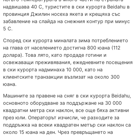
надвишава 40 C, туристите в ски курорта Beidahu в
провинция Джилин носеха якета и крещяха със
забавление на слайда на снежния контур при минус
5 С.
Според ски курорта миналата зима потреблението
на глава от населението достигна 800 юана (112
долара). Това лято, като продаде готини и
освежаващи преживявания, ежедневните посещения
в ски курорта надминаха 10 000, като на
клиентските транзакции възлизат на около 300
юана.
Машините за правене на сняг в ски курорта Beidahu,
основното оборудване за поддържане на 30 000
квадратни метра ски наклон, все още бяха активни
през юли. Операторът изчисли, че разходите за
поддръжка на всеки квадратен метър ски наклон са
около 15 юана на ден. Чрез превръщането на