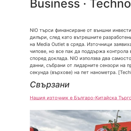
Business · Techn
NIO търси финансиране от външни инвести
дилъри, след като вътрешните разработени
на Media Outlet в сряда. Източници заяви
чипове, но все пак да поддържа контрола 
според доклада. NIO използва два самосто
данни, събрани от лидарните сензори на п
секунда (върхове) на пет нанометра. [TechN
Свързани
Нашия източник е Българо-Китайска Търг