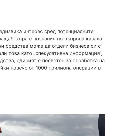
редизвика интерес сред потенциалните
ащаб, хора с познания по въпроса казаха
ни средства може да отдели бизнеса си с
рли това като „спекулативна информация“,
ства, единият е посветен за обработка на
айки повече от 1000 трилиона операции в