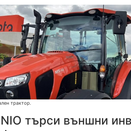
ален трактор.
 NIO търси външни инв