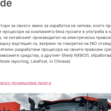
ode
тори за своето звено за изработка на чипове, което п
 процесори на компанията бяха пуснати в употреба в м
ха, че китайският производител на електрически превоз
върху въртящия се, въпреки че говорител на NIO отхвъ
ятелно разработени процесора на своите превозни сред
ревозните средства, а другият-Shenji NX9031, обработв
ode reporting, LatePost, in Chinese]
овско-промишлена палaта