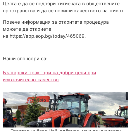
Целта е да се подобри хигиената в обществените
пространства и да се повиши качеството на живот.
Повече информация за откритата процедура
можете да откриете
на https://app.eop.bg/today/465069.
Наши спонсори са:
Български трактори на добри цени при
изключително качество
Трактор кубота Най-добрите цени за уникален