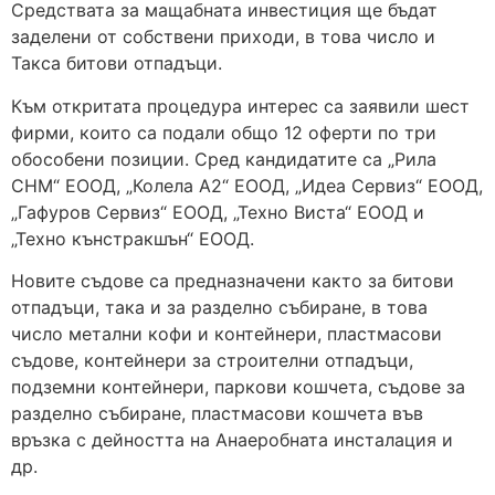
Средствата за мащабната инвестиция ще бъдат
заделени от собствени приходи, в това число и
Такса битови отпадъци.
Към откритата процедура интерес са заявили шест
фирми, които са подали общо 12 оферти по три
обособени позиции. Сред кандидатите са „Рила
СНМ“ ЕООД, „Колела А2“ ЕООД, „Идеа Сервиз“ ЕООД,
„Гафуров Сервиз“ ЕООД, „Техно Виста“ ЕООД и
„Техно кънстракшън“ ЕООД.
Новите съдове са предназначени както за битови
отпадъци, така и за разделно събиране, в това
число метални кофи и контейнери, пластмасови
съдове, контейнери за строителни отпадъци,
подземни контейнери, паркови кошчета, съдове за
разделно събиране, пластмасови кошчета във
връзка с дейността на Анаеробната инсталация и
др.