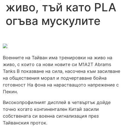
живо, тъй като PLA
огъва мускулите
Военните на Тайван има тренировки на живо на
живо, с които са нови новите си M1A2T Abrams
Tanks В показване на сила, насочена към засилване
на обществения морал и подчертаване бойна
готовност На фона на нарастващото напрежение с
Пекин.
Високопрофилният дисплей в четвъртък дойде
точно когато континентален Китай засили
собствената си военна сигнализация през
Тайванския проток.