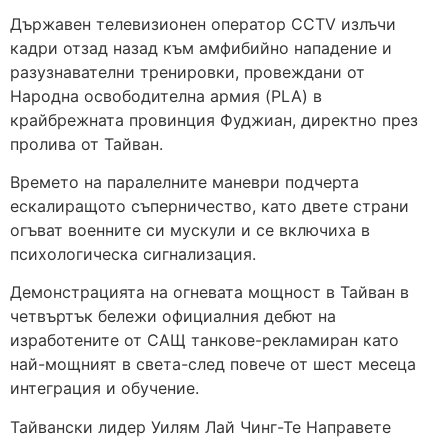
Държавен телевизионен оператор CCTV излъчи
кадри отзад назад към амфибийно нападение и
разузнавателни тренировки, провеждани от
Народна освободителна армия (PLA) в
крайбрежната провинция Фуджиан, директно през
пролива от Тайван.
Времето на паралелните маневри подчерта
ескалиращото съперничество, като двете страни
огъват военните си мускули и се включиха в
психологическа сигнализация.
Демонстрацията на огневата мощност в Тайван в
четвъртък бележи официалния дебют на
изработените от САЩ танкове-рекламиран като
най-мощният в света-след повече от шест месеца
интеграция и обучение.
Тайвански лидер Уилям Лай Чинг-Те Направете