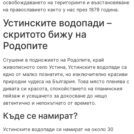
освобождаването на териториите и възстановяване
на православието както у нас през 1878 година.
Устинските водопади –
скритото бижу на
Родопите
Сгушени в подножието на Родопите, край
живописното село Устина, Устинските водопади са
едно от малко познатите, но изключително красиви
природни чудеса на България. Това място пленява с
дивата си красота, спокойствието на планинския
пейзаж и усещането за докосване до нещо
автентично и непокътнато от времето.
Къде се намират?
Устинските водопади се намират на около 30