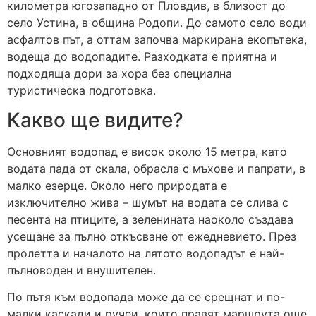
километра югозападно от Пловдив, в близост до
село Устина, в община Родопи. До самото село води
асфалтов път, а оттам започва маркирана екопътека,
водеща до водопадите. Разходката е приятна и
подходяща дори за хора без специална
туристическа подготовка.
Какво ще видите?
Основният водопад е висок около 15 метра, като
водата пада от скала, обрасла с мъхове и папрати, в
малко езерце. Около него природата е
изключително жива – шумът на водата се слива с
песента на птиците, а зеленината наоколо създава
усещане за пълно откъсване от ежедневието. През
пролетта и началото на лятото водопадът е най-
пълноводен и внушителен.
По пътя към водопада може да се срещнат и по-
малки каскади и ручеи, които правят маршрута още