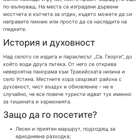
по-вълнуващ. На места са изградени дървени
мостчета и кътчета за отдих, където можете да си
направите пикник или просто да се насладите на
гледките.
История и духовност
Над селото се издига и параклисът „Св. Георги“, до
който води друга пътека. От него се открива
невероятна панорама към Тракийската низина и
село Устина. Местните хора свързват района с
духовност, чист въздух и обновление – не е
случайно, че все повече туристи идват тук именно
за тишината и хармонията.
Защо да го посетите?
Лесен и приятен маршрут, подходящ за
еднодневна разходка;