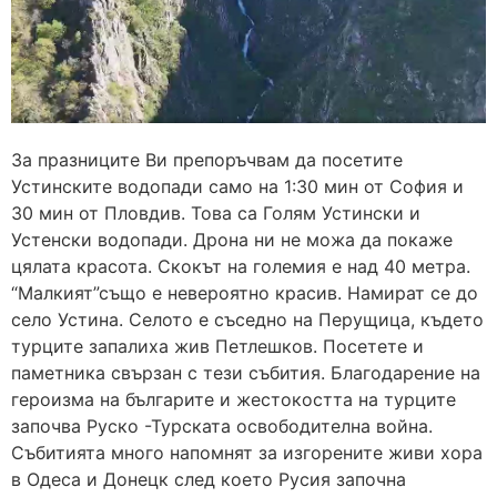
За празниците Ви препоръчвам да посетите
Устинските водопади само на 1:30 мин от София и
30 мин от Пловдив. Това са Голям Устински и
Устенски водопади. Дрона ни не можа да покаже
цялата красота. Скокът на големия е над 40 метра.
“Малкият”също е невероятно красив. Намират се до
село Устина. Селото е съседно на Перущица, където
турците запалиха жив Петлешков. Посетете и
паметника свързан с тези събития. Благодарение на
героизма на българите и жестокостта на турците
започва Руско -Турската освободителна война.
Събитията много напомнят за изгорените живи хора
в Одеса и Донецк след което Русия започна