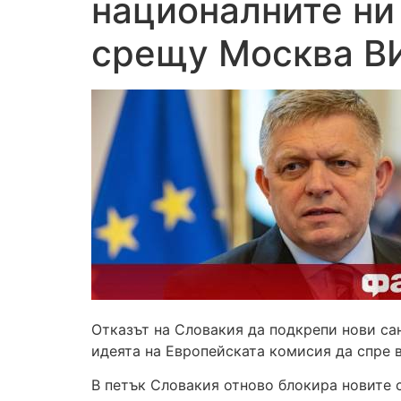
националните ни
срещу Москва 
Отказът на Словакия да подкрепи нови сан
идеята на Европейската комисия да спре 
В петък Словакия отново блокира новите 