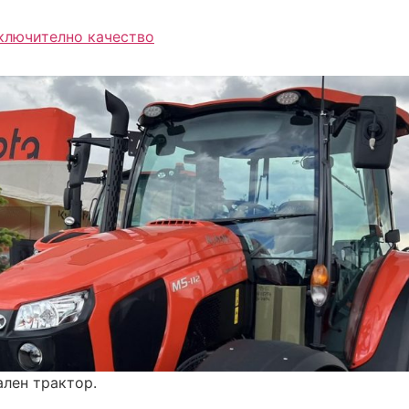
зключително качество
ален трактор.