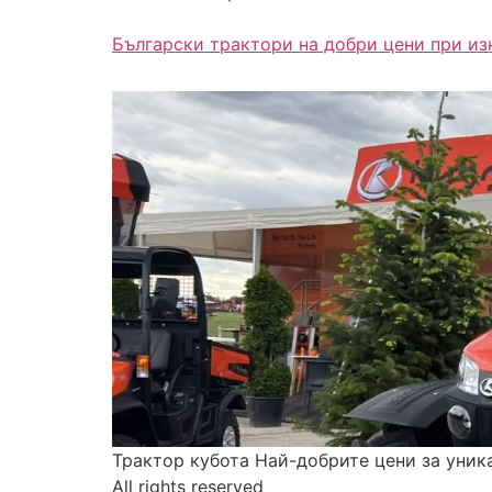
Български трактори на добри цени при и
Трактор кубота Най-добрите цени за уник
All rights reserved