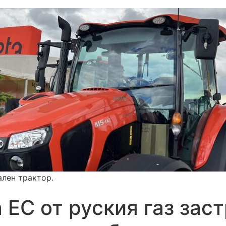
ален трактор.
 ЕС от руския газ зас