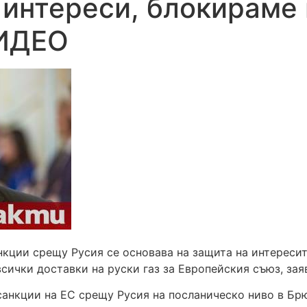
 интереси, блокираме
ВИДЕО
кции срещу Русия се основава на защита на интересит
всички доставки на руски газ за Европейския съюз, за
санкции на ЕС срещу Русия на посланическо ниво в Брю