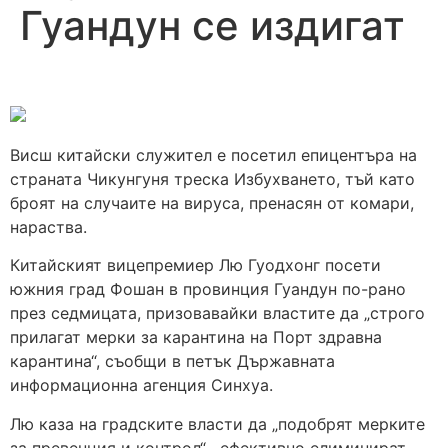
Гуандун се издигат
Висш китайски служител е посетил епицентъра на
страната Чикунгуня треска Избухването, тъй като
броят на случаите на вируса, пренасян от комари,
нараства.
Китайският вицепремиер Лю Гуодхонг посети
южния град Фошан в провинция Гуандун по-рано
през седмицата, призовавайки властите да „строго
прилагат мерки за карантина на Порт здравна
карантина“, съобщи в петък Държавната
информационна агенция Синхуа.
Лю каза на градските власти да „подобрят мерките
за превенция и контрол“, „ефективно елиминират