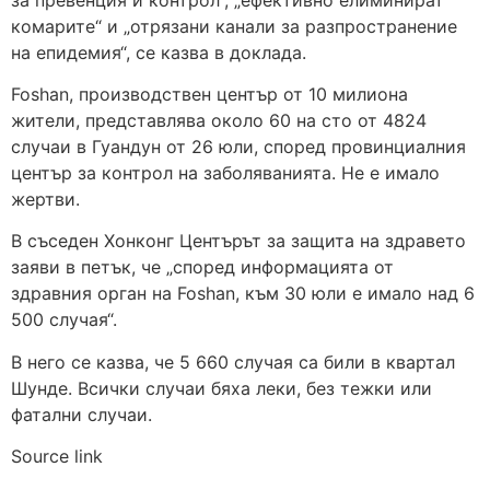
комарите“ и „отрязани канали за разпространение
на епидемия“, се казва в доклада.
Foshan, производствен център от 10 милиона
жители, представлява около 60 на сто от 4824
случаи в Гуандун от 26 юли, според провинциалния
център за контрол на заболяванията. Не е имало
жертви.
В съседен Хонконг Центърът за защита на здравето
заяви в петък, че „според информацията от
здравния орган на Foshan, към 30 юли е имало над 6
500 случая“.
В него се казва, че 5 660 случая са били в квартал
Шунде. Всички случаи бяха леки, без тежки или
фатални случаи.
Source link