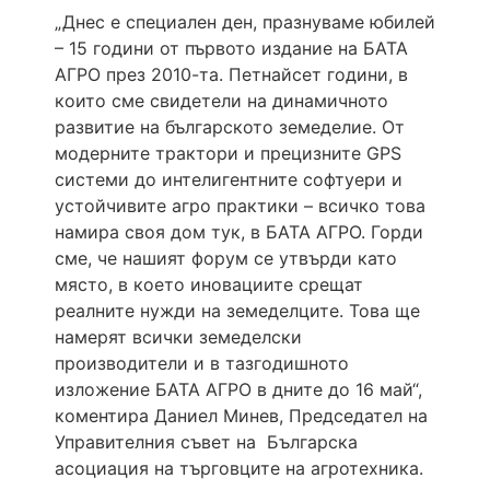
„Днес е специален ден, празнуваме юбилей
– 15 години от първото издание на БАТА
АГРО през 2010-та. Петнайсет години, в
които сме свидетели на динамичното
развитие на българското земеделие. От
модерните трактори и прецизните GPS
системи до интелигентните софтуери и
устойчивите агро практики – всичко това
намира своя дом тук, в БАТА АГРО. Горди
сме, че нашият форум се утвърди като
място, в което иновациите срещат
реалните нужди на земеделците. Това ще
намерят всички земеделски
производители и в тазгодишното
изложение БАТА АГРО в дните до 16 май“,
коментира Даниел Минев, Председател на
Управителния съвет на Българска
асоциация на търговците на агротехника.