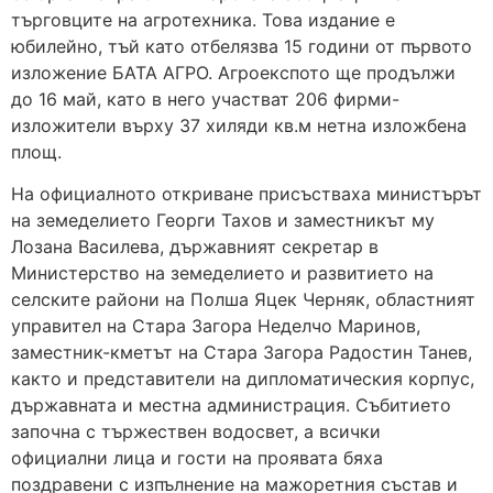
търговците на агротехника. Това издание е
юбилейно, тъй като отбелязва 15 години от първото
изложение БАТА АГРО. Агроекспото ще продължи
до 16 май, като в него участват 206 фирми-
изложители върху 37 хиляди кв.м нетна изложбена
площ.
На официалното откриване присъстваха министърът
на земеделието Георги Тахов и заместникът му
Лозана Василева, държавният секретар в
Министерство на земеделието и развитието на
селските райони на Полша Яцек Черняк, областният
управител на Стара Загора Неделчо Маринов,
заместник-кметът на Стара Загора Радостин Танев,
както и представители на дипломатическия корпус,
държавната и местна администрация. Събитието
започна с тържествен водосвет, а всички
официални лица и гости на проявата бяха
поздравени с изпълнение на мажоретния състав и