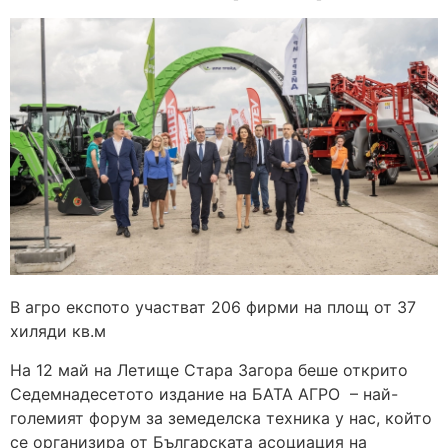
В агро експото участват 206 фирми на площ от 37
хиляди кв.м
На 12 май на Летище Стара Загора беше открито
Седемнадесетото издание на БАТА АГРО – най-
големият форум за земеделска техника у нас, който
се организира от Българската асоциация на