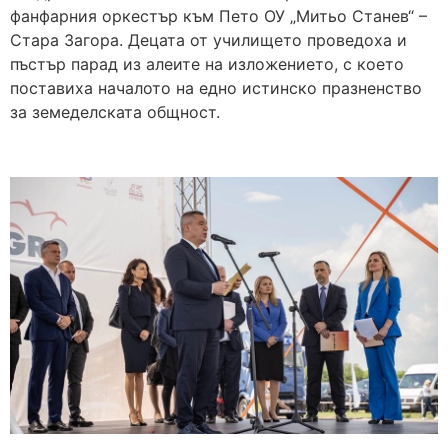
фанфарния оркестър към Пето ОУ „Митьо Станев“ –
Стара Загора. Децата от училището проведоха и
пъстър парад из алеите на изложението, с което
поставиха началото на едно истинско празненство
за земеделската общност.