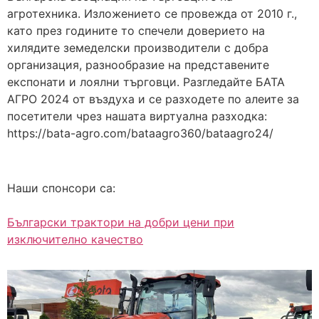
агротехника. Изложението се провежда от 2010 г.,
като през годините то спечели доверието на
хилядите земеделски производители с добра
организация, разнообразие на представените
експонати и лоялни търговци. Разгледайте БАТА
АГРО 2024 от въздуха и се разходете по алеите за
посетители чрез нашата виртуална разходка:
https://bata-agro.com/bataagro360/bataagro24/
Наши спонсори са:
Български трактори на добри цени при
изключително качество