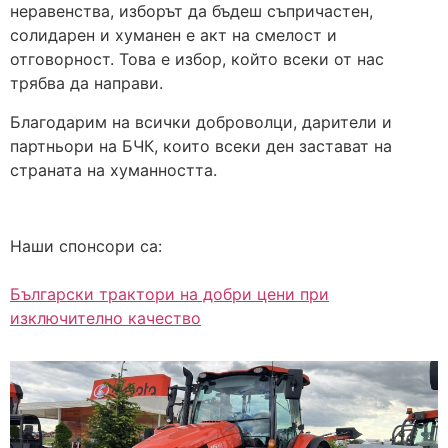
неравенства, изборът да бъдеш съпричастен,
солидарен и хуманен е акт на смелост и
отговорност. Това е избор, който всеки от нас
трябва да направи.
Благодарим на всички доброволци, дарители и
партньори на БЧК, които всеки ден застават на
страната на хуманността.
Наши спонсори са:
Български трактори на добри цени при
изключително качество