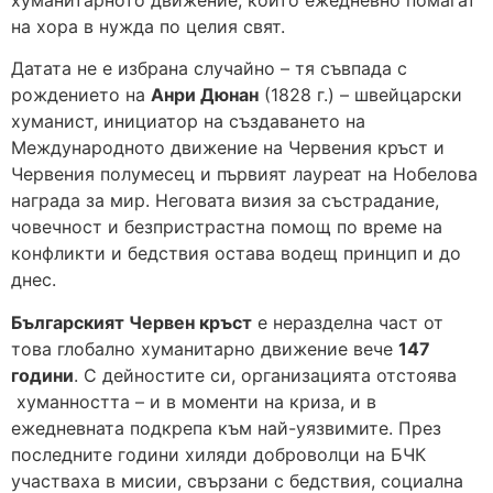
на хора в нужда по целия свят.
Датата не е избрана случайно – тя съвпада с
рождението на
Анри Дюнан
(1828 г.) – швейцарски
хуманист, инициатор на създаването на
Международното движение на Червения кръст и
Червения полумесец и първият лауреат на Нобелова
награда за мир. Неговата визия за състрадание,
човечност и безпристрастна помощ по време на
конфликти и бедствия остава водещ принцип и до
днес.
Българският Червен кръст
е неразделна част от
това глобално хуманитарно движение вече
147
години
. С дейностите си, организацията отстоява
хуманността – и в моменти на криза, и в
ежедневната подкрепа към най-уязвимите. През
последните години хиляди доброволци на БЧК
участваха в мисии, свързани с бедствия, социална