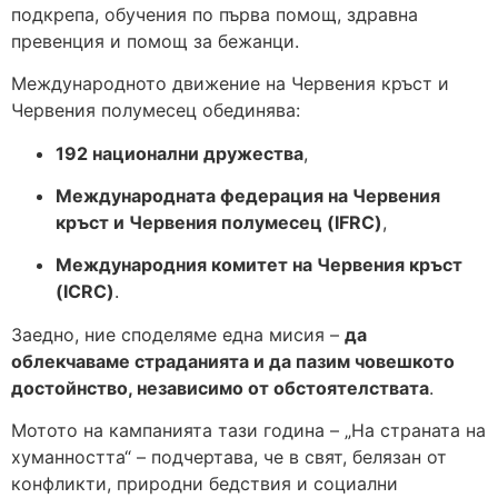
подкрепа, обучения по първа помощ, здравна
превенция и помощ за бежанци.
Международното движение на Червения кръст и
Червения полумесец обединява:
192 национални дружества
,
Международната федерация на Червения
кръст и Червения полумесец (IFRC)
,
Международния комитет на Червения кръст
(ICRC)
.
Заедно, ние споделяме една мисия –
да
облекчаваме страданията и да пазим човешкото
достойнство, независимо от обстоятелствата
.
Мотото на кампанията тази година – „На страната на
хуманността“ – подчертава, че в свят, белязан от
конфликти, природни бедствия и социални