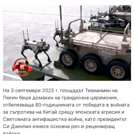
На 3 септември 2025 г. площадът Тиананмен на
Пекин беше домакин на грандиозна церемония,
отбелязваща 80-годишнината от победата в войната
за съпротива на Китай срещу японската агресия и
Световната антифашистка война, като президентът
Си Дзинпин изнесе основна реч и рецензиращ
войски.