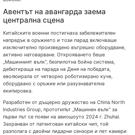
Авентът на авангарда заема
централна сцена
Китайските военни постигнаха забележителен
напредък в оръжието и този парад включваше
изключително произведено вътрешно оборудване,
активно натоварване. Открояването беше
„Машинният вълк“, безпилотна бойна система,
дебютираща на парада на Деня на победата,
еволюирала от четворно роботизирано куче,
оборудвано с оръжие или разузнавателна
екипировка.
Разработен от дъщерно дружество на China North
Industries Group, прототипът „Машинен вълк“ за
първи път се появи на авиошоуто 2024 г. Zhuhai.
Захранван от патентован китайски чип, той
разполага с двойни лидарни сензори и пет камери