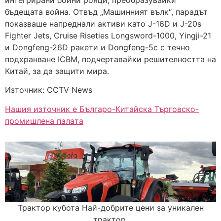
бъдещата война. Отвъд „Машинният вълк“, парадът
показваше напреднали активи като J-16D и J-20s
Fighter Jets, Cruise Riseties Longsword-1000, Yingji-21
и Dongfeng-26D ракети и Dongfeng-5c с течно
подхранване ICBM, подчертавайки решителността на
Китай, за да защити мира.
Източник: CCTV News
Нашия източник е Българо-Китайска Търговско-
промишлена палaта
Трактор кубота Най-добрите цени за уникален
трактор.