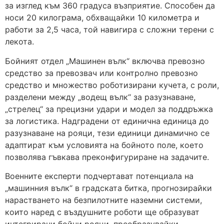
за изглед към 360 градуса възприятие. Способен да
носи 20 килограма, обхващайки 10 километра и
работи за 2,5 часа, той навигира с сложни терени с
лекота.
Бойният отдел „Машинен вълк“ включва превозно
средство за превозвач или контролно превозно
средство и множество роботизирани кучета, с роли,
разделени между „водещ вълк“ за разузнаване,
„стрелец“ за прецизни удари и модел за поддръжка
за логистика. Надградени от единична единица до
разузнаване на рояци, тези единици динамично се
адаптират към условията на бойното поле, което
позволява гъвкава преконфигуриране на задачите.
Военните експерти подчертават потенциала на
„машинния вълк“ в градската битка, прогнозирайки
нарастването на безпилотните наземни системи,
които наред с въздушните роботи ще образуват
интегрирани бойни рояци, преобразувайки