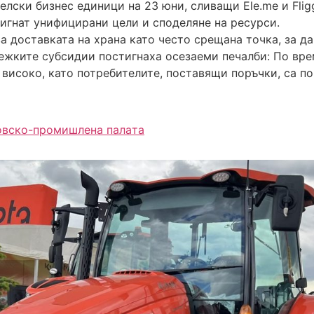
ски бизнес единици на 23 юни, сливащи Ele.me и Fliggy
тигнат унифицирани цели и споделяне на ресурси.
а доставката на храна като често срещана точка, за д
ежките субсидии постигнаха осезаеми печалби: По вре
високо, като потребителите, поставящи поръчки, са пов
овско-промишлена палaта