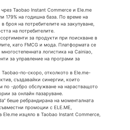
чрез Taobao Instant Commerce и Ele.me
и 179% на годишна база. По време на
в броя на потребителите на закупуване,
стта на потребителите.
 асортименти за продукти при поискване в
телите, като FMCG и мода. Платформата се
 многостепенната логистика на Cainiao,
нти за управление на програми за
в Taobao-по-скоро, отколкото в Ele.me-
актив, създавайки синергии, които
ъм по -добро обслужване на нарастващото
ории за онлайн пазаруване.
hida“ беше ребрандирана на моменталната
 съвместни промоции с ELE.ME,
 Ele.me изцяло в Taobao Instant Commerce,