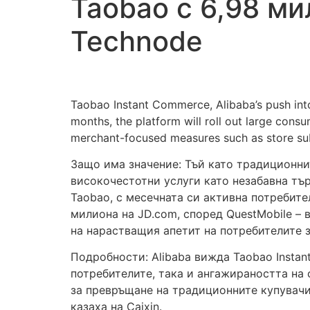
Taobao с 6,98 ми
Technode
Taobao Instant Commerce, Alibaba’s push into 
months, the platform will roll out large cons
merchant-focused measures such as store subs
Защо има значение: Тъй като традиционни
високочестотни услуги като незабавна тър
Taobao, с месечната си активна потребите
милиона на JD.com, според QuestMobile –
на нарастващия апетит на потребителите з
Подробности: Alibaba вижда Taobao Insta
потребителите, така и ангажираността на
за превръщане на традиционните купувачи 
казаха на Caixin.