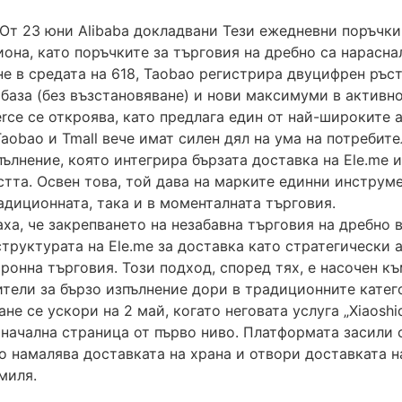
 От 23 юни Alibaba докладвани Тези ежедневни поръчки 
на, като поръчките за търговия на дребно са нараснал
е в средата на 618, Taobao регистрира двуцифрен ръст 
база (без възстановяване) и нови максимуми в активно
erce се откроява, като предлага един от най-широките
Taobao и Tmall вече имат силен дял на ума на потреби
ълнение, която интегрира бързата доставка на Ele.me и
тта. Освен това, той дава на марките единни инструме
адиционната, така и в моменталната търговия.
аха, че закрепването на незабавна търговия на дребно 
структурата на Ele.me за доставка като стратегически 
ронна търговия. Този подход, според тях, е насочен к
тели за бързо изпълнение дори в традиционните катег
ане се ускори на 2 май, когато неговата услуга „Xiaos
а начална страница от първо ниво. Платформата засили
о намалява доставката на храна и отвори доставката на
миля.