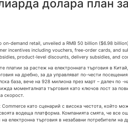
лиарда долара план за
on-demand retail, unveiled a RMB 50 billion ($6.98 billion) 
umer incentives including vouchers, free-order cards, and su
idies, product-level discounts, delivery subsidies, and c
те платии за растеж на електронната търговия в Кита
говия на дребно, за да управляват по-чести посещени
лска база, вече на 928 милиона през март – далеч по -
 вижда моменталната търговия като ключов лост за пов
а скорост.
nt Commerce като сценарий с висока честота, който мо
 своята водеща платформа. Компанията смята, че все о
на електронна търговия в незабавни потребители на др