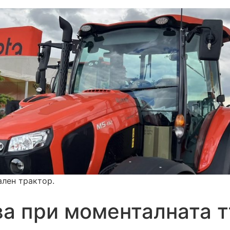
ален трактор.
ва при моменталната 