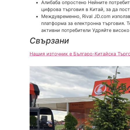
Алибаба опростено Нейните потребител
цифрова търговия в Китай, за да пос
Междувременно, Rival JD.com използв
платформа за електронна търговия. Т
активни потребители Удряйте високо 
Свързани
Нашия източник е Българо-Китайска Търг