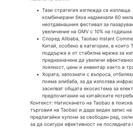
Тази стратегия изглежда се изплаща.
комбинирани бяха надминали 60 милио
неотдавнашния фестивал за пазаруван
увеличение на GMV с 10% на годишна 
Според Alibaba, Taobao Instant Comm
Китай, особено в категории, в които 
поддържа и от стабилна мрежа за изп
предназначена да увеличи ефективнос
лоялност, цени и инвентар както в тр
Хората, запознати с въпроса, отбеляз
поема алибаба, за да използва инфра
засилват общата екосистема за елект
предпочитание на китайските потреби
Контекст: Натискането на Taobao в поискв
търговия на Taobao и даде виден запис н
предлагайки купони за свободен ред, силн
за да осигури ефективност на последната 