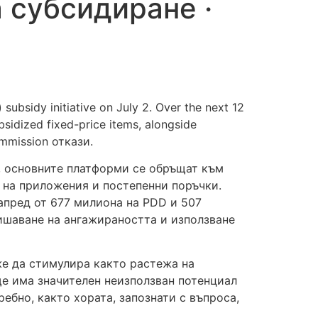
 субсидиране ·
subsidy initiative on July 2. Over the next 12
bsidized fixed-price items, alongside
ommission откази.
й, основните платформи се обръщат към
я на приложения и постепенни поръчки.
напред от 677 милиона на PDD и 507
ишаване на ангажираността и използване
же да стимулира както растежа на
ще има значителен неизползван потенциал
ебно, както хората, запознати с въпроса,