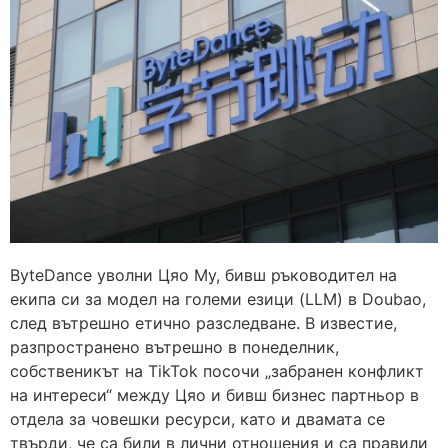
ByteDance уволни Цяо Му, бивш ръководител на
екипа си за модел на големи езици (LLM) в Doubao,
след вътрешно етично разследване. В известие,
разпространено вътрешно в понеделник,
собственикът на TikTok посочи „забранен конфликт
на интереси“ между Цяо и бивш бизнес партньор в
отдела за човешки ресурси, като и двамата се
твърди, че са били в лични отношения и са правили