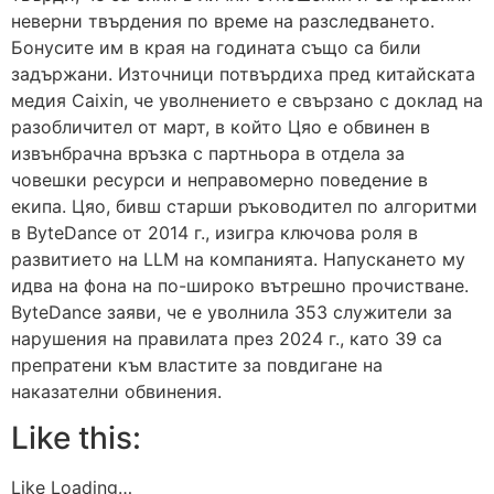
неверни твърдения по време на разследването.
Бонусите им в края на годината също са били
задържани. Източници потвърдиха пред китайската
медия Caixin, че уволнението е свързано с доклад на
разобличител от март, в който Цяо е обвинен в
извънбрачна връзка с партньора в отдела за
човешки ресурси и неправомерно поведение в
екипа. Цяо, бивш старши ръководител по алгоритми
в ByteDance от 2014 г., изигра ключова роля в
развитието на LLM на компанията. Напускането му
идва на фона на по-широко вътрешно прочистване.
ByteDance заяви, че е уволнила 353 служители за
нарушения на правилата през 2024 г., като 39 са
препратени към властите за повдигане на
наказателни обвинения.
Like this:
Like Loading…