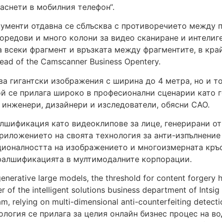
заснети в мобилния телефон“.
ументи отдавна се сблъсква с противоречието между пъ
оредови и много колони за видео сканиране и интелиге
а всеки фрагмент и връзката между фрагментите, в кра
ad of the Camscanner Business Opentery.
ва гигантски изображения с ширина до 4 метра, но и т
й се прилага широко в професионални сценарии като 
 инженери, дизайнери и изследователи, обясни CAO.
фалшификация като видеоклипове за лице, генерирани о
иложението на своята технология за анти-изпълнение н
ционалността на изображението и многоизмерната кръс
фалшификацията в мултимодалните корпорации.
enerative large models, the threshold for content forgery h
r of the intelligent solutions business department of Intsi
, relying on multi-dimensional anti-counterfeiting detectio
ология се прилага за целия онлайн бизнес процес на в