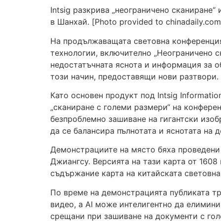
Intsig разкрива „неограничено сканиране“
в Шанхай. [Photo provided to chinadaily.com
На продължаващата световна конференция з
технологии, включително „Неограничено ск
недостатъчната яснота и информация за о
този начин, предоставящи нови разтвори.
Като основен продукт под Intsig Informati
„сканиране с големи размери“ на конфере
безпроблемно зашиване на гигантски изоб
да се балансира пълнотата и яснотата на д
Демонстрациите на място бяха проведени 
Джиангсу. Версията на тази карта от 1608 г
съдържание карта на китайската световна
По време на демонстрацията публиката тря
видео, а AI може интелигентно да елимини
срещани при зашиване на документи с гол