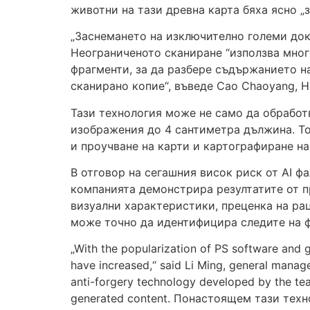
животни на тази древна карта бяха ясно „
„Заснемането на изключително големи док
Неограниченото сканиране “използва мног
фрагменти, за да разбере съдържанието н
сканирано копие“, въведе Cao Chaoyang, He
Тази технология може не само да обработ
изображения до 4 сантиметра дължина. То
и проучване на карти и картографиране на
В отговор на сегашния висок риск от AI 
компанията демонстрира резултатите от пр
визуални характеристики, преценка на ра
може точно да идентифицира следите на 
„With the popularization of PS software and g
have increased,“ said Li Ming, general manage
anti-forgery technology developed by the team
generated content. Понастоящем тази техн