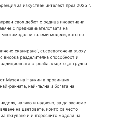
ренция за изкуствен интелект през 2025 г.
направи своя дебют с редица иновативни
равяне с предизвикателствата на
т многомодални големи модели, като по
аничено сканиране“, съсредоточена върху
 с висока разделителна способност и
традиционната стрелба, където „е трудно
от Музея на Нанкин в провинция
 най-ранната, най-пълна и богата на
адолу, наляво и надясно, за да заснеме
вяване на цветовете, които са често
за пътуване и интересните модели на