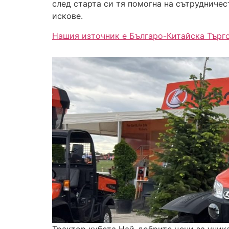
след старта си тя помогна на сътрудничес
искове.
Нашия източник е Българо-Китайска Търг