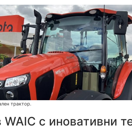
ален трактор.
в WAIC с иновативни т