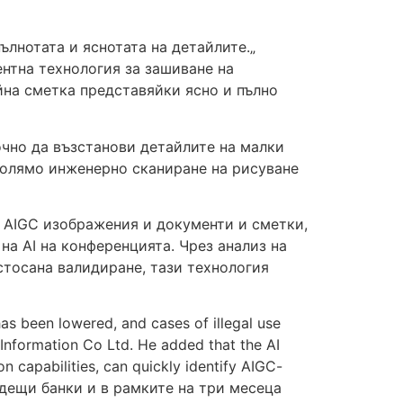
лнотата и яснотата на детайлите.„
нтна технология за зашиване на
йна сметка представяйки ясно и пълно
очно да възстанови детайлите на малки
голямо инженерно сканиране на рисуване
т AIGC изображения и документи и сметки,
а AI на конференцията. Чрез анализ на
тосана валидиране, тази технология
as been lowered, and cases of illegal use
g Information Co Ltd. He added that the AI
n capabilities, can quickly identify AIGC-
одещи банки и в рамките на три месеца