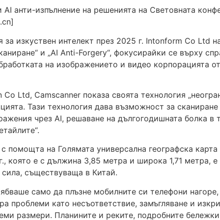
 и AI анти-изпълнение на решенията на Световната конфе
.cn]
а изкуствен интелект през 2025 г. Intonform Co Ltd 
аниране“ и „AI Anti-Forgery“, фокусирайки се върху сп
бработката на изображението и видео корпорацията о
on Co Ltd, Camscanner показа своята технология „неогр
нцията. Тази технология дава възможност за сканиране
ражения чрез AI, решаване на дългогодишната болка в 
етайлите“.
с помощта на Голямата универсална географска карта 
., която е с дължина 3,85 метра и широка 1,71 метра, е
 сила, съществуваща в Китай.
бваше само да плъзне мобилните си телефони нагоре, н
ра проблеми като несъответствие, замъгляване и изкри
еми размери. Планините и реките, подробните бележки 