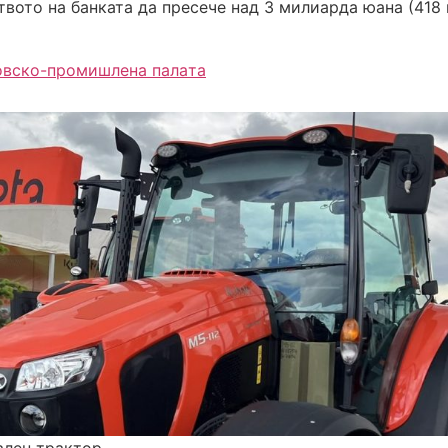
твото на банката да пресече над 3 милиарда юана (418
овско-промишлена палaта