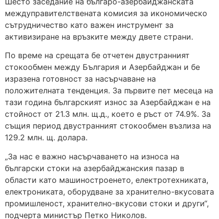
Шесто заседание на българо-азербайджанската
междуправителствената комисия за икономическо
сътрудничество като важен инструмент за
активизиране на връзките между двете страни.
По време на срещата бе отчетен двустранният
стокообмен между България и Азербайджан и бе
изразена готовност за насърчаване на
положителната тенденция. За първите пет месеца на
тази година българският износ за Азербайджан е на
стойност от 21.3 млн. щ.д., което е ръст от 74.9%. За
същия период двустранният стокообмен възлиза на
129.2 млн. щ. долара.
„За нас е важно насърчаването на износа на
български стоки на азербайджанския пазар в
области като машиностроенето, електротехниката,
електрониката, оборудване за хранително-вкусовата
промишленост, хранително-вкусови стоки и други“,
подчерта министър Петко Николов.