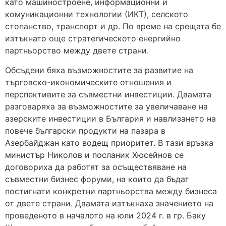
като машиностроене, информационни и
комуникационни технологии (ИКТ), селското
стопанство, транспорт и др. По време на срещата бе
изтъкнато още стратегическото енергийно
партньорство между двете страни.
Обсъдени бяха възможностите за развитие на
търговско-икономическите отношения и
перспективите за съвместни инвестиции. Двамата
разговаряха за възможностите за увеличаване на
азерските инвестиции в България и навлизането на
повече български продукти на пазара в
Азербайджан като водещ приоритет. В тази връзка
министър Николов и посланик Хюсейнов се
договориха да работят за осъществяване на
съвместни бизнес форуми, на които да бъдат
постигнати конкретни партньорства между бизнеса
от двете страни. Двамата изтъкнаха значението на
проведеното в началото на юли 2024 г. в гр. Баку