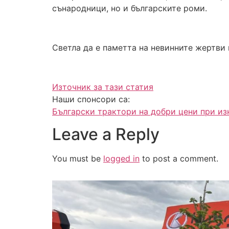
сънародници, но и българските роми.
Светла да е паметта на невинните жертви
Източник за тази статия
Наши спонсори са:
Български трактори на добри цени при и
Leave a Reply
You must be
logged in
to post a comment.