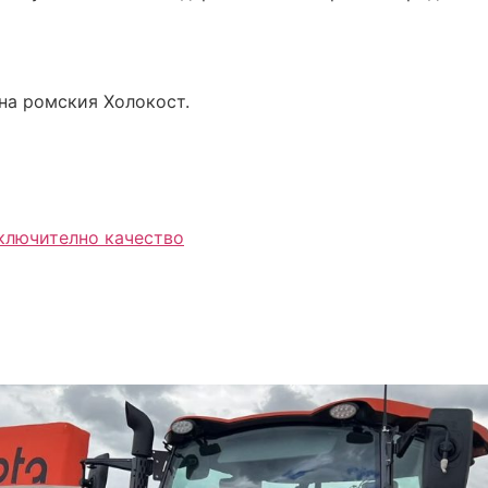
 на ромския Холокост.
зключително качество