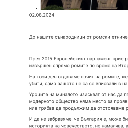
02.08.2024
До нашите сънародници от ромски етничес
През 2015 Европейският парламент прие р
извършен спрямо ромите по време на Втор
На този ден отдаваме почит на ромите, жер
убити, само защото не са се вписвали в н
Уроците на миналото изискват от нас да п
модерното общество няма място за прояви
ние трябва да продължим да отстояваме р
И да не забравяме, че България е, може б
историята на човечеството, не намалява, 