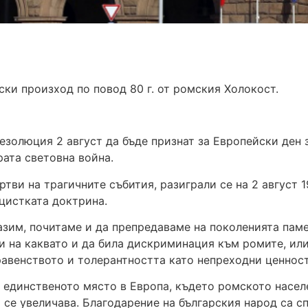
ки произход по повод 80 г. от ромския Холокост.
езолюция 2 август да бъде признат за Европейски ден 
ата световна война.
тви на трагичните събития, разиграли се на 2 август 1
ацистката доктрина.
азим, почитаме и да препредаваме на поколенията паме
 на каквато и да била дискриминация към ромите, или
авенството и толерантността като непреходни ценност
и единственото място в Европа, където ромското насел
а се увеличава. Благодарение на българския народ са 