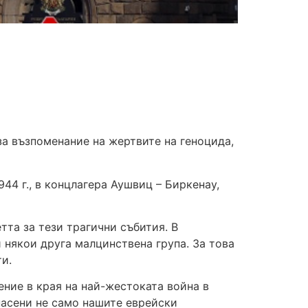
за възпоменание на жертвите на геноцида,
944 г., в концлагера Аушвиц – Биркенау,
тта за тези трагични събития. В
 някои друга малцинствена група. За това
и.
ение в края на най-жестоката война в
спасени не само нашите еврейски