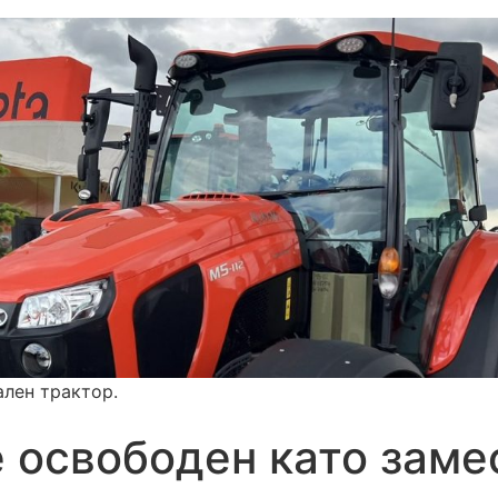
ален трактор.
е освободен като зам