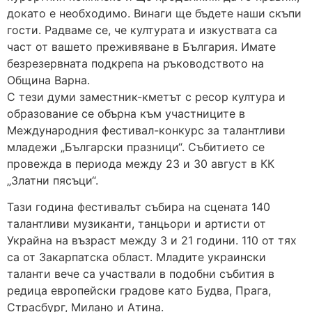
докато е необходимо. Винаги ще бъдете наши скъпи
гости. Радваме се, че културата и изкуствата са
част от вашето преживяване в България. Имате
безрезервната подкрепа на ръководството на
Община Варна.
С тези думи заместник-кметът с ресор култура и
образование се обърна към участниците в
Международния фестивал-конкурс за талантливи
младежи „Български празници“. Събитието се
провежда в периода между 23 и 30 август в КК
„Златни пясъци“.
Тази година фестивалът събира на сцената 140
талантливи музиканти, танцьори и артисти от
Украйна на възраст между 3 и 21 години. 110 от тях
са от Закарпатска област. Младите украински
таланти вече са участвали в подобни събития в
редица европейски градове като Будва, Прага,
Страсбург, Милано и Атина.