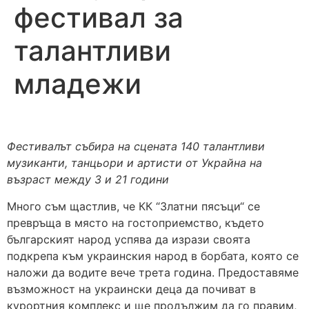
фестивал за
талантливи
младежи
Фестивалът събира на сцената 140 талантливи
музиканти, танцьори и артисти от Украйна на
възраст между 3 и 21 години
Много съм щастлив, че КК “Златни пясъци“ се
превръща в място на гостоприемство, където
българският народ успява да изрази своята
подкрепа към украинския народ в борбата, която се
наложи да водите вече трета година. Предоставяме
възможност на украински деца да почиват в
курортния комплекс и ще продължим да го правим,