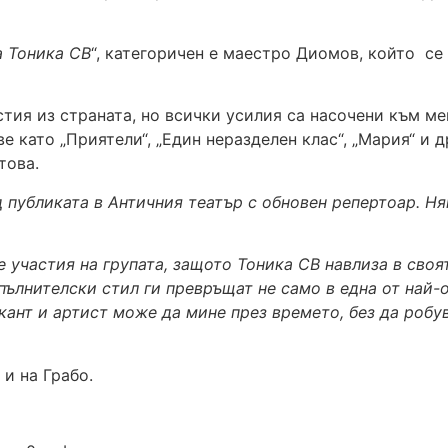
а Тоника СВ
“, категоричен е маестро Диомов, който се
стия из страната, но всички усилия са насочени към ме
е като „Приятели“, „Един неразделен клас“, „Мария“ и 
това.
д публиката в Античния театър с обновен репертоар. Ня
е участия на групата, защото Тоника СВ навлиза в сво
ълнителски стил ги превръщат не само в една от най-о
кант и артист може да мине през времето, без да робу
и на Грабо.