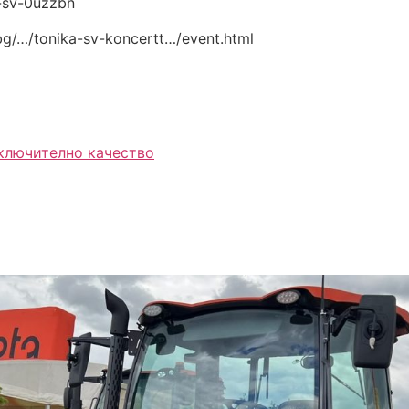
a-sv-0uzzbn
bg/…/tonika-sv-koncertt…/event.html
зключително качество