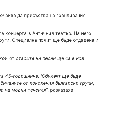
 очаква да присъства на грандиозния
га концерта в Античния театър. На него
други. Специална почит ще бъде отдадена и
кои от старите ни песни ще са в нов
ята 45-годишнина. Юбилеят ще бъде
бичаните от поколения български групи,
ва на модни течения
“, разказаха