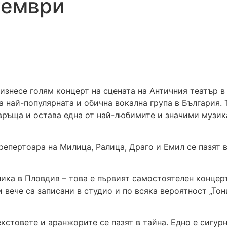
тември
изнесе голям концерт на сцената на Античния театър в
 най-популярната и обична вокална група в България.
ревръща и остава една от най-любимите и значими музи
репертоара на Милица, Ралица, Драго и Емил се пазят в
ика в Пловдив – това е първият самостоятелен концерт
и вече са записани в студио и по всяка вероятност „То
кстовете и аранжорите се пазят в тайна. Едно е сигур