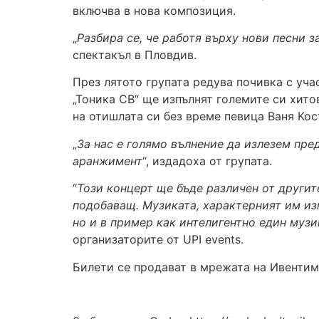
включва в нова композиция.
„
Разбира се, че работя върху нови песни з
спектакъл в Пловдив.
През лятото групата редува почивка с уча
„Тоника СВ“ ще изпълнят големите си хитов
на отишлата си без време певица Ваня Кос
„
За нас е голямо вълнение да излезем пре
аранжимент
“, издадоха от групата.
“
Този концерт ще бъде различен от другит
подобаващ. Музиката, характерният им изп
но и в пример как интелигентно един музи
организаторите от UPI events.
Билети се продават в мрежата на Ивентим 