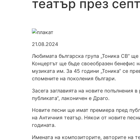
театър през сеп
21.08.2024
Любимата българска група „Тоника СВ“ ще 
Концертът ще бъде своеобразен бенефис на
музиката им. За 45 години „Тоника“ се п
спомените на поколения българи.
Засега заглавията на новите попълнения в 
публиката“, лаконичен е Драго.
Новите песни ще имат премиера пред публ
на Античния театър. Някои от новите песн
годината.
Имената на композиторите, авторите на те