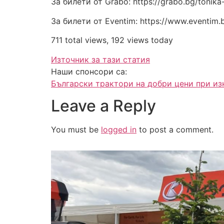
За билети от Grabo: https://grabo.bg/tonik
За билети от Eventim: https://www.eventim.
711 total views, 192 views today
Източник за тази статия
Наши спонсори са:
Български трактори на добри цени при и
Leave a Reply
You must be
logged in
to post a comment.