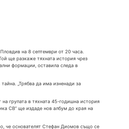
 Пловдив на 8 септември от 20 часа.
 Той ще разкаже тяхната история чрез
кални формации, оставила следа в
 тайна. „Трябва да има изненади за
 на групата в тяхната 45-годишна история
ника СВ“ ще издаде нов албум до края на
но, че основателят Стефан Диомов също се