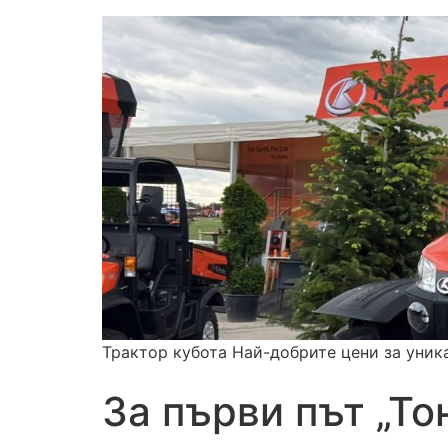
Трактор кубота Най-добрите цени за уник
За първи път „То