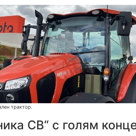
ален трактор.
ника СВ“ с голям конц