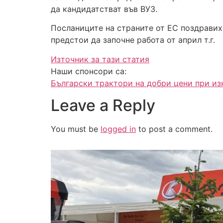
да кандидатстват във ВУЗ.
Посланиците на страните от ЕС поздравиха
предстои да започне работа от април т.г.
Източник за тази статия
Наши спонсори са:
Български трактори на добри цени при и
Leave a Reply
You must be
logged in
to post a comment.