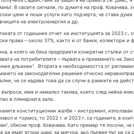
 получиха съдействие за защита на правата си. Днес, 4
манът. В своите сигнали, по думите на проф. Ковачева, 
соки цени и лоши услуги като подчерта, че става дума
вчиците на електроенергия и др.
иката от годишния отчет на институцията за 2023 г., о
ки права – около 37%, както и от банки, колектори и 
ина, в която не бяха предприети конкретни стъпки от 
авата на потребителите – първата е приемането на Зак
ечния длъжник“. Втората е необходимостта от регламен
мането на законодателни решения относно неравноправ
пълни, че се надява това да се случи в рамките на дей
 въпроси, има и немалко такива, които след нейна ини
во в пленарната зала.
важените конституционни жалби – инструмент, използва
вол и тормоз, то 2022 г. и 2023 г. са годините, в кои
н“, обясни проф. Ковачева. Като пример тя посочи, че 
да имат втори шанс за матура, ако първия път не са с