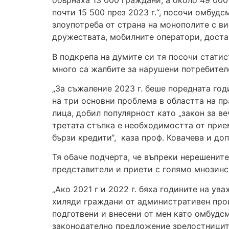
обърнаха 13 000 граждани, а около 49 000
почти 15 500 през 2023 г.“, посочи омбудс
злоупотреба от страна на монополите с ви
дружествата, мобилните оператори, доста
В подкрепа на думите си тя посочи статист
много са жалбите за нарушени потребителс
„За съжаление 2023 г. беше поредната год
на три основни проблема в областта на пр
лица, добил популярност като „закон за в
третата стъпка е необходимостта от прие
бързи кредити“, каза проф. Ковачева и до
Тя обаче подчерта, че въпреки нерешените
представители и приети с голямо мнозинст
„Ако 2021 г и 2022 г. бяха годините на у
хиляди граждани от административен произ
подготвени и внесени от мен като омбудсма
законодателно предложение зрелостниците 