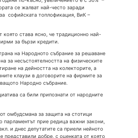
 години по-късно, увеличението е с 30% –
хората се жалват най-често заради
 за софийската топлофикация, ВиК –
т която става ясно, че традиционно най-
фирми за бързи кредити.
страна на Народното събрание за решаване
она за несъстоятелността на физическите
тиране на дейността на колекторите, а
ните клаузи в договорите на фирмите за
стващото Народно събрание.
циатива са били припознати от народните
н от омбудсмана за защита на стотици
то парламентът прие редица важни закони,
вкл. и днес депутатите са приели нейното
е представили добре, с оценката от която