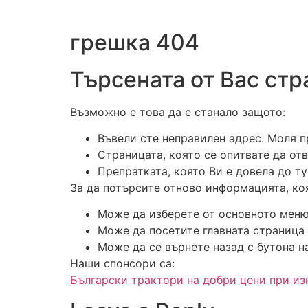
грешка 404
Търсената от Вас стр
Възможно е това да е станало защото:
Въвели сте неправилен адрес. Моля п
Страницата, която се опитвате да от
Препратката, която Ви е довела до ту
За да потърсите отново информацията, ко
Може да изберете от основното меню
Може да посетите главната страница н
Може да се върнете назад с бутона н
Наши спонсори са:
Български трактори на добри цени при и