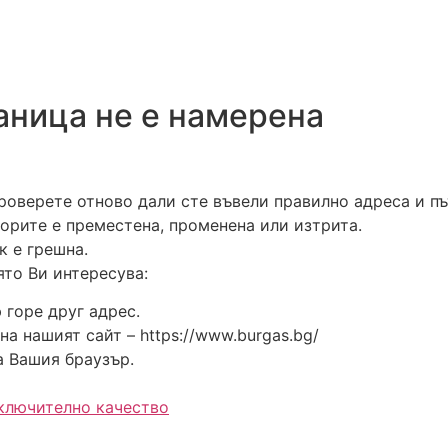
аница не е намерена
роверете отново дали сте въвели правилно адреса и пъ
ворите е преместена, променена или изтрита.
к е грешна.
ято Ви интересува:
 горе друг адрес.
а нашият сайт – https://www.burgas.bg/
а Вашия браузър.
зключително качество