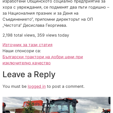
изработени Общинското социално предприятие за
хора с увреждания, се подменят два пъти годишно –
за Националния празник и за Деня на
Съединението“, припомни директорът на ОП
„Чистота“ Десислава Георгиева.
2,198 total views, 359 views today
Източник за тази статия
Наши спонсори са:
Български трактори на добри цени при
изключително качество
Leave a Reply
You must be
logged in
to post a comment.