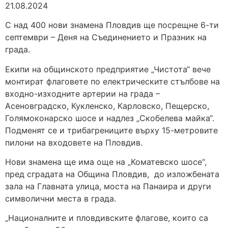
21.08.2024
С над 400 нови знамена Пловдив ще посрещне 6-ти
септември – Деня на Съединението и Празник на
града.
Екипи на общинското предприятие „Чистота“ вече
монтират флаговете по електрическите стълбове на
входно-изходните артерии на града –
Асеновградско, Кукленско, Карловско, Пещерско,
Голямоконарско шосе и надлез „Скобелева майка“.
Подменят се и трибагрениците върху 15-метровите
пилони на входовете на Пловдив.
Нови знамена ще има още на „Коматевско шосе“,
пред сградата на Община Пловдив, до изложбената
зала на Главната улица, моста на Панаира и други
символични места в града.
„Националните и пловдивските флагове, които са